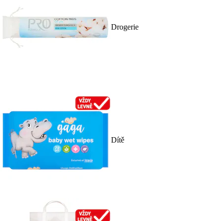
Drogerie
Dítě