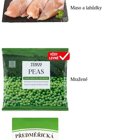
Maso a lahůdky
Mražené