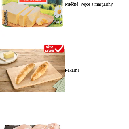
Mléčné, vejce a margaríny
Pekárna