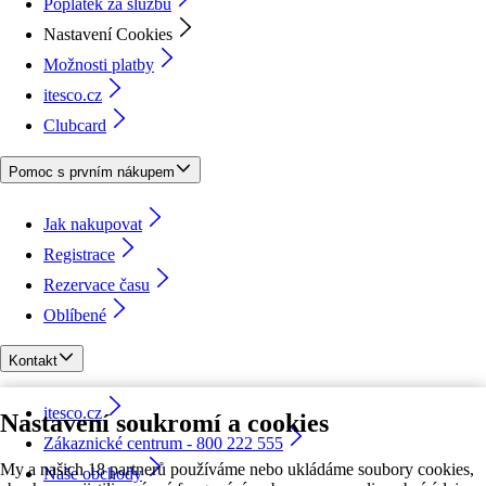
Poplatek za službu
Nastavení Cookies
Možnosti platby
itesco.cz
Clubcard
Pomoc s prvním nákupem
Jak nakupovat
Registrace
Rezervace času
Oblíbené
Kontakt
itesco.cz
Nastavení soukromí a cookies
Zákaznické centrum - 800 222 555
My a našich 18 partnerů používáme nebo ukládáme soubory cookies,
Naše obchody