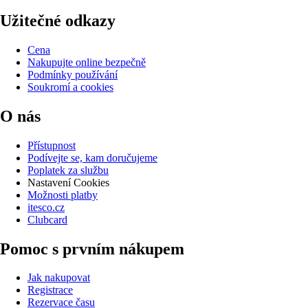
Užitečné odkazy
Cena
Nakupujte online bezpečně
Podmínky používání
Soukromí a cookies
O nás
Přístupnost
Podívejte se, kam doručujeme
Poplatek za službu
Nastavení Cookies
Možnosti platby
itesco.cz
Clubcard
Pomoc s prvním nákupem
Jak nakupovat
Registrace
Rezervace času