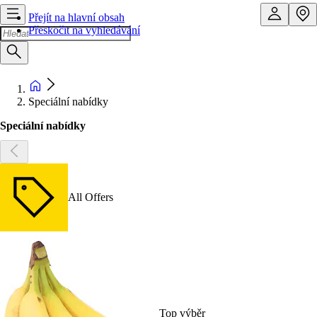
Přejít na hlavní obsah
Přeskočit na vyhledávání
Speciální nabídky
Speciální nabídky
All Offers
Top výběr