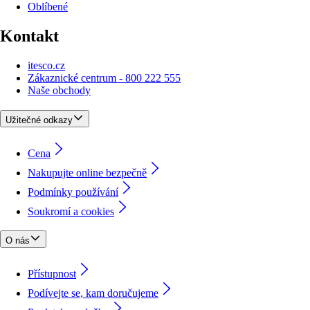
Oblíbené
Kontakt
itesco.cz
Zákaznické centrum - 800 222 555
Naše obchody
Užitečné odkazy
Cena
Nakupujte online bezpečně
Podmínky používání
Soukromí a cookies
O nás
Přístupnost
Podívejte se, kam doručujeme