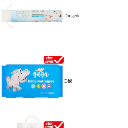
Drogerie
Dítě