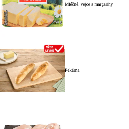
Mléčné, vejce a margaríny
Pekárna