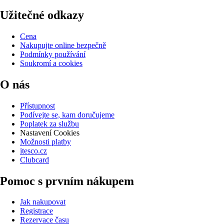
Užitečné odkazy
Cena
Nakupujte online bezpečně
Podmínky používání
Soukromí a cookies
O nás
Přístupnost
Podívejte se, kam doručujeme
Poplatek za službu
Nastavení Cookies
Možnosti platby
itesco.cz
Clubcard
Pomoc s prvním nákupem
Jak nakupovat
Registrace
Rezervace času