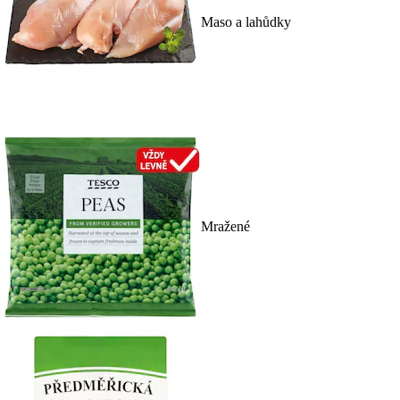
Maso a lahůdky
Mražené