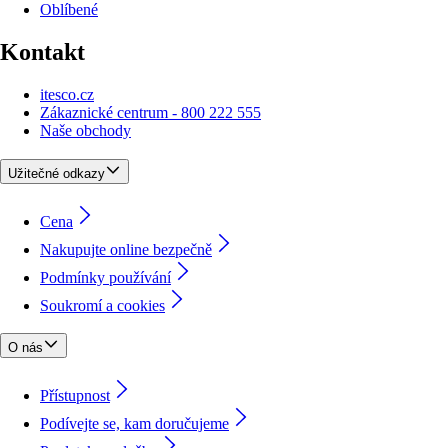
Oblíbené
Kontakt
itesco.cz
Zákaznické centrum - 800 222 555
Naše obchody
Užitečné odkazy
Cena
Nakupujte online bezpečně
Podmínky používání
Soukromí a cookies
O nás
Přístupnost
Podívejte se, kam doručujeme