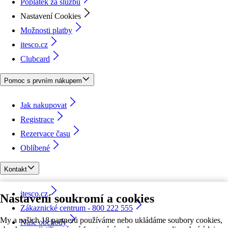
Poplatek za službu
Nastavení Cookies
Možnosti platby
itesco.cz
Clubcard
Pomoc s prvním nákupem
Jak nakupovat
Registrace
Rezervace času
Oblíbené
Kontakt
itesco.cz
Nastavení soukromí a cookies
Zákaznické centrum - 800 222 555
My a našich 18 partnerů používáme nebo ukládáme soubory cookies,
Naše obchody