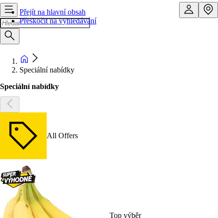
Přejít na hlavní obsah
Přeskočit na vyhledávání
Speciální nabídky
Speciální nabídky
All Offers
Top výběr