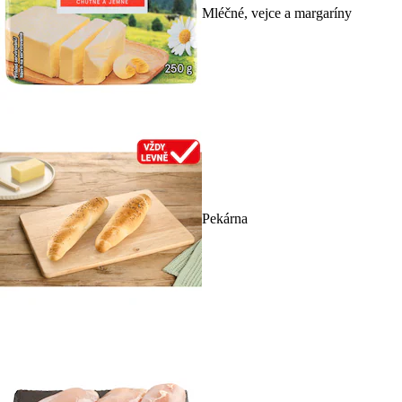
Mléčné, vejce a margaríny
Pekárna