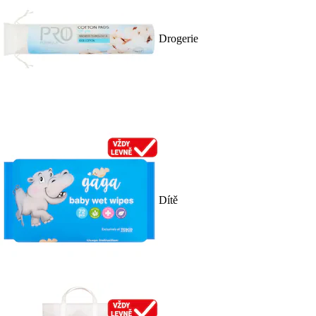
Drogerie
Dítě