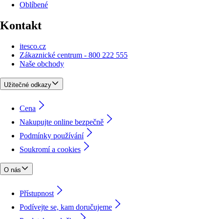
Oblíbené
Kontakt
itesco.cz
Zákaznické centrum - 800 222 555
Naše obchody
Užitečné odkazy
Cena
Nakupujte online bezpečně
Podmínky používání
Soukromí a cookies
O nás
Přístupnost
Podívejte se, kam doručujeme