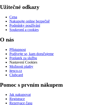
Užitečné odkazy
Cena
Nakupujte online bezpečně
Podmínky používání
Soukromí a cookies
O nás
Přístupnost
Podívejte se, kam doručujeme
Poplatek za službu
Nastavení Cookies
Možnosti platby
itesco.cz
Clubcard
Pomoc s prvním nákupem
Jak nakupovat
Registrace
Rezervace času