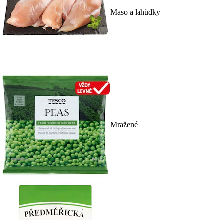
Maso a lahůdky
Mražené