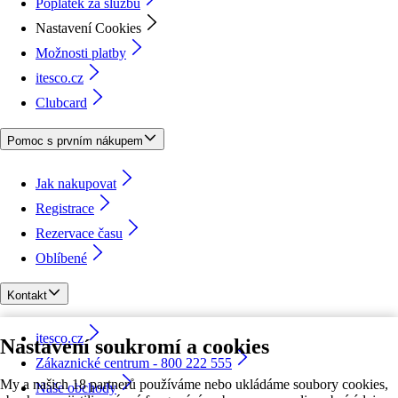
Poplatek za službu
Nastavení Cookies
Možnosti platby
itesco.cz
Clubcard
Pomoc s prvním nákupem
Jak nakupovat
Registrace
Rezervace času
Oblíbené
Kontakt
itesco.cz
Nastavení soukromí a cookies
Zákaznické centrum - 800 222 555
My a našich 18 partnerů používáme nebo ukládáme soubory cookies,
Naše obchody