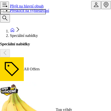
Přejít na hlavní obsah
Přeskočit na vyhledávání
Speciální nabídky
Speciální nabídky
All Offers
Top výběr