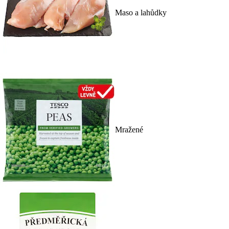
Maso a lahůdky
Mražené