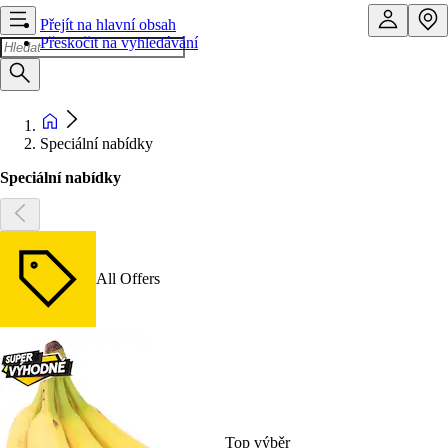
Přejít na hlavní obsah
Přeskočit na vyhledávání
Speciální nabídky
Speciální nabídky
All Offers
Top výběr