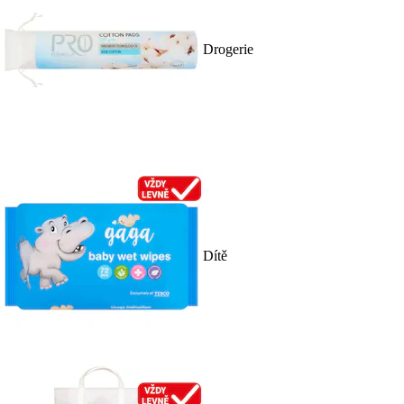
Drogerie
Dítě