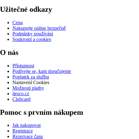
Užitečné odkazy
Cena
Nakupujte online bezpečně
Podmínky používání
Soukromí a cookies
O nás
Přístupnost
Podívejte se, kam doručujeme
Poplatek za službu
Nastavení Cookies
Možnosti platby
itesco.cz
Clubcard
Pomoc s prvním nákupem
Jak nakupovat
Registrace
Rezervace času