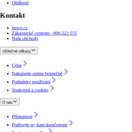
Oblíbené
Kontakt
itesco.cz
Zákaznické centrum - 800 222 555
Naše obchody
Užitečné odkazy
Cena
Nakupujte online bezpečně
Podmínky používání
Soukromí a cookies
O nás
Přístupnost
Podívejte se, kam doručujeme