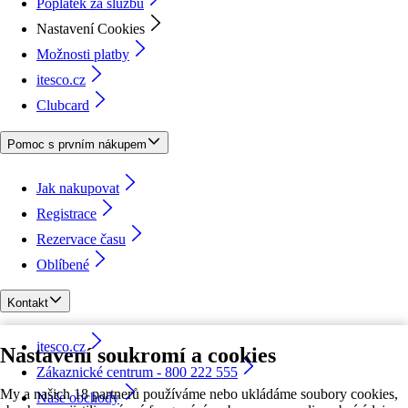
Poplatek za službu
Nastavení Cookies
Možnosti platby
itesco.cz
Clubcard
Pomoc s prvním nákupem
Jak nakupovat
Registrace
Rezervace času
Oblíbené
Kontakt
itesco.cz
Nastavení soukromí a cookies
Zákaznické centrum - 800 222 555
My a našich 18 partnerů používáme nebo ukládáme soubory cookies,
Naše obchody