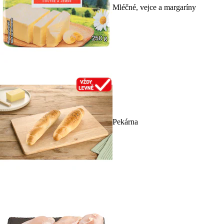
Mléčné, vejce a margaríny
Pekárna