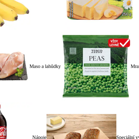
Maso a lahůdky
Mra
Nápoje
Speciální v