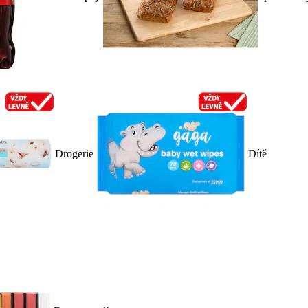
Drogerie
Dítě