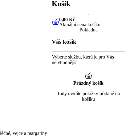
Košík
0,00 Kč
Aktuální cena košíku
0,00 Kč
Aktuální cena košíku
Pokladna
Váš košík
Vyberte službu, která je pro Vás
nejvhodnější
Prázdný košík
Tady uvidíte položky přidané do
košíku
éčné, vejce a margaríny