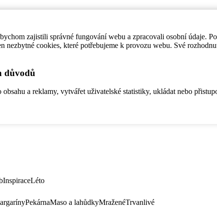
ychom zajistili správné fungování webu a zpracovali osobní údaje. P
en nezbytné cookies, které potřebujeme k provozu webu. Své rozhodnu
ch důvodů
bsahu a reklamy, vytvářet uživatelské statistiky, ukládat nebo přistup
b
Inspirace
Léto
argaríny
Pekárna
Maso a lahůdky
Mražené
Trvanlivé