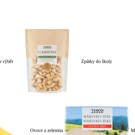
p výběr
Zpátky do školy
Ovoce a zelenina
Ml