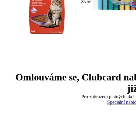
Zvíře
Omlouváme se, Clubcard nabíd
ji
Pro zobrazení platných akcí 
Speciální nabí