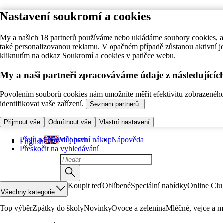
Nastavení soukromí a cookies
My a našich 18 partnerů používáme nebo ukládáme soubory cookies, ab
také personalizovanou reklamu. V opačném případě zůstanou aktivní j
kliknutím na odkaz Soukromí a cookies v patičce webu.
My a naši partneři zpracováváme údaje z následující
Povolením souborů cookies nám umožníte měřit efektivitu zobrazeného o
identifikovat vaše zařízení.
Seznam partnerů.
Přijmout vše
Odmítnout vše
Vlastní nastavení
Přejít na hlavní obsah
Můj první nákup
Nápověda
English
Přeskočit na vyhledávání
Koupit teď
Oblíbené
Speciální nabídky
Online Clu
Všechny kategorie
Top výběr
Zpátky do školy
Novinky
Ovoce a zelenina
Mléčné, vejce a m