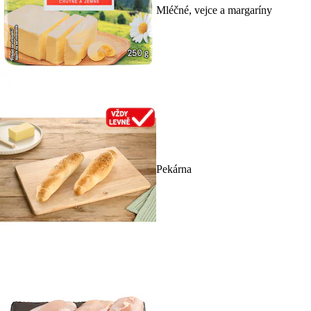
Mléčné, vejce a margaríny
Pekárna