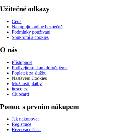
Užitečné odkazy
Cena
Nakupujte online bezpečně
Podmínky používání
Soukromí a cookies
O nás
Přístupnost
Podívejte se, kam doručujeme
Poplatek za službu
Nastavení Cookies
Možnosti platby
itesco.cz
Clubcard
Pomoc s prvním nákupem
Jak nakupovat
Registrace
Rezervace času