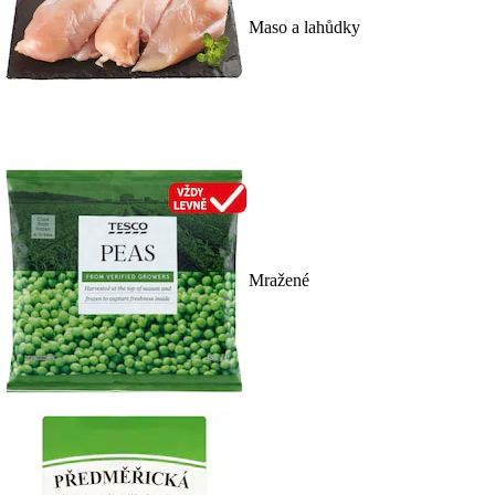
Maso a lahůdky
Mražené