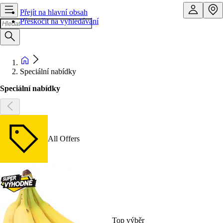
Přejít na hlavní obsah
Přeskočit na vyhledávání
Speciální nabídky
Speciální nabídky
All Offers
Top výběr