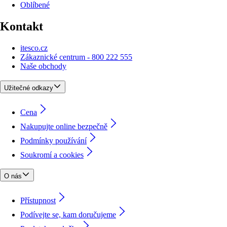
Oblíbené
Kontakt
itesco.cz
Zákaznické centrum - 800 222 555
Naše obchody
Užitečné odkazy
Cena
Nakupujte online bezpečně
Podmínky používání
Soukromí a cookies
O nás
Přístupnost
Podívejte se, kam doručujeme