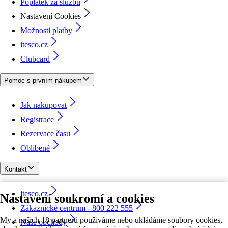
Poplatek za službu
Nastavení Cookies
Možnosti platby
itesco.cz
Clubcard
Pomoc s prvním nákupem
Jak nakupovat
Registrace
Rezervace času
Oblíbené
Kontakt
itesco.cz
Nastavení soukromí a cookies
Zákaznické centrum - 800 222 555
My a našich 18 partnerů používáme nebo ukládáme soubory cookies,
Naše obchody