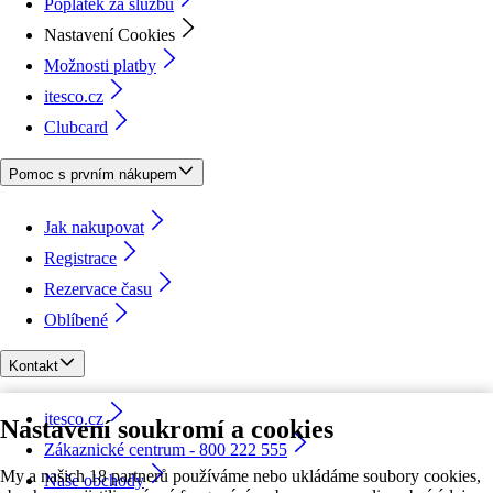
Poplatek za službu
Nastavení Cookies
Možnosti platby
itesco.cz
Clubcard
Pomoc s prvním nákupem
Jak nakupovat
Registrace
Rezervace času
Oblíbené
Kontakt
itesco.cz
Nastavení soukromí a cookies
Zákaznické centrum - 800 222 555
My a našich 18 partnerů používáme nebo ukládáme soubory cookies,
Naše obchody