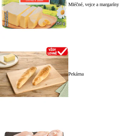
Mléčné, vejce a margaríny
Pekárna