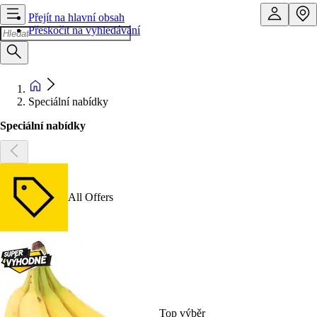
Přejít na hlavní obsah
Přeskočit na vyhledávání
Speciální nabídky
Speciální nabídky
All Offers
Top výběr