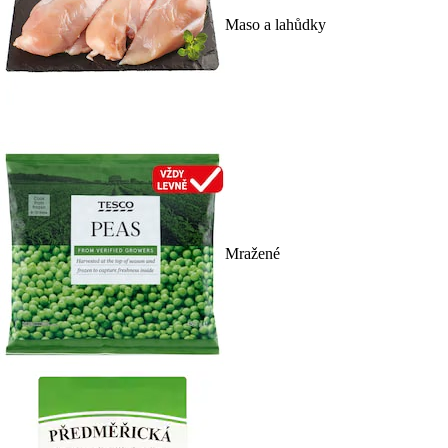
Maso a lahůdky
Mražené