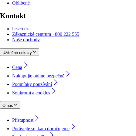
Oblíbené
Kontakt
itesco.cz
Zákaznické centrum - 800 222 555
Naše obchody
Užitečné odkazy
Cena
Nakupujte online bezpečně
Podmínky používání
Soukromí a cookies
O nás
Přístupnost
Podívejte se, kam doručujeme