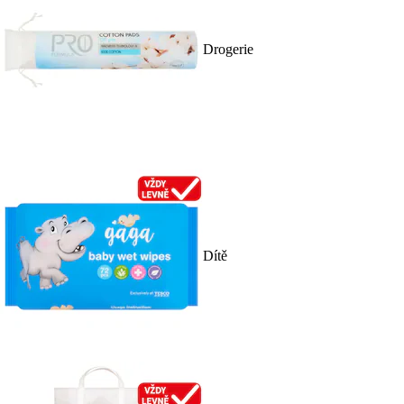
Drogerie
Dítě