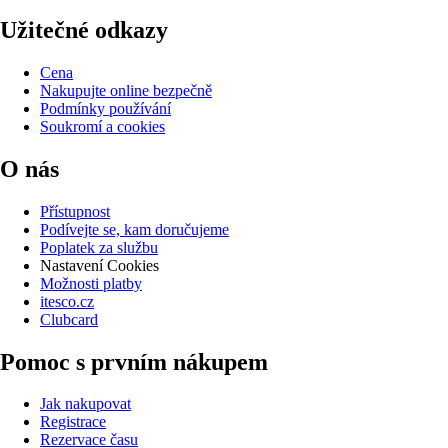
Užitečné odkazy
Cena
Nakupujte online bezpečně
Podmínky používání
Soukromí a cookies
O nás
Přístupnost
Podívejte se, kam doručujeme
Poplatek za službu
Nastavení Cookies
Možnosti platby
itesco.cz
Clubcard
Pomoc s prvním nákupem
Jak nakupovat
Registrace
Rezervace času