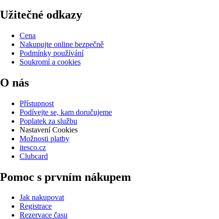
Užitečné odkazy
Cena
Nakupujte online bezpečně
Podmínky používání
Soukromí a cookies
O nás
Přístupnost
Podívejte se, kam doručujeme
Poplatek za službu
Nastavení Cookies
Možnosti platby
itesco.cz
Clubcard
Pomoc s prvním nákupem
Jak nakupovat
Registrace
Rezervace času