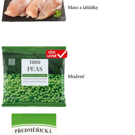
Maso a lahůdky
Mražené