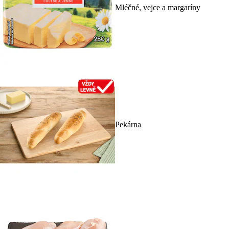
Mléčné, vejce a margaríny
Pekárna