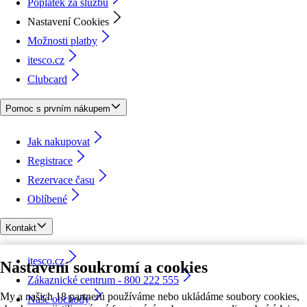
Poplatek za službu
Nastavení Cookies
Možnosti platby
itesco.cz
Clubcard
Pomoc s prvním nákupem
Jak nakupovat
Registrace
Rezervace času
Oblíbené
Kontakt
itesco.cz
Nastavení soukromí a cookies
Zákaznické centrum - 800 222 555
My a našich 18 partnerů používáme nebo ukládáme soubory cookies,
Naše obchody