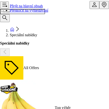
Přejít na hlavní obsah
Přeskočit na vyhledávání
Speciální nabídky
Speciální nabídky
All Offers
Top výběr