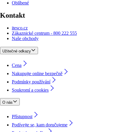
Oblíbené
Kontakt
itesco.cz
Zákaznické centrum - 800 222 555
Naše obchody
Užitečné odkazy
Cena
Nakupujte online bezpečně
Podmínky používání
Soukromí a cookies
O nás
Přístupnost
Podívejte se, kam doručujeme