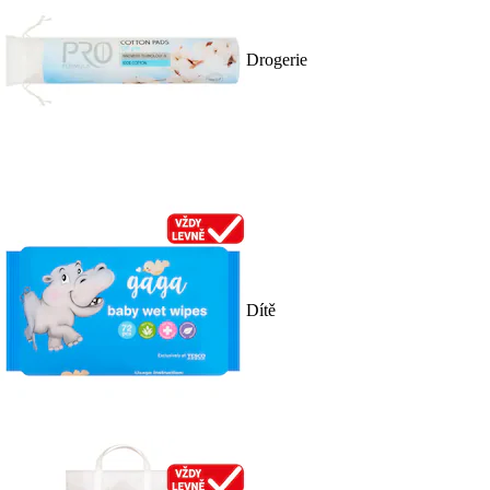
Drogerie
Dítě