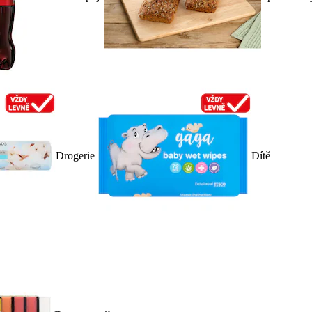
Drogerie
Dítě