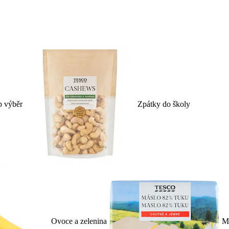
p výběr
Zpátky do školy
Ovoce a zelenina
Ml