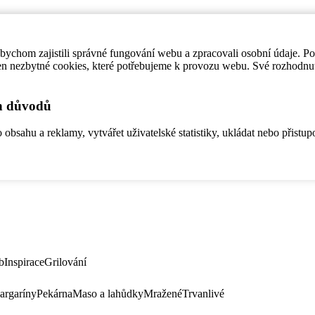
ychom zajistili správné fungování webu a zpracovali osobní údaje. P
en nezbytné cookies, které potřebujeme k provozu webu. Své rozhodnu
ch důvodů
bsahu a reklamy, vytvářet uživatelské statistiky, ukládat nebo přistup
b
Inspirace
Grilování
argaríny
Pekárna
Maso a lahůdky
Mražené
Trvanlivé