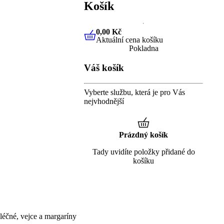
Košík
0,00 Kč
Aktuální cena košíku
0,00 Kč
Aktuální cena košíku
Pokladna
Váš košík
Vyberte službu, která je pro Vás
nejvhodnější
Prázdný košík
Tady uvidíte položky přidané do
košíku
éčné, vejce a margaríny