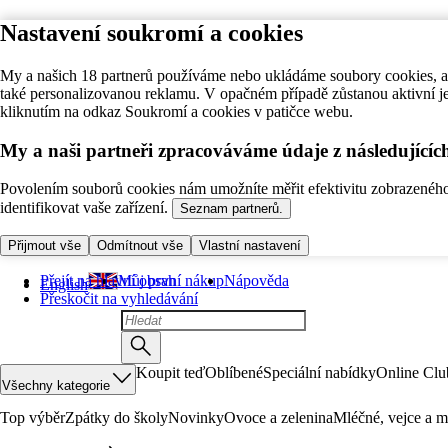
Nastavení soukromí a cookies
My a našich 18 partnerů používáme nebo ukládáme soubory cookies, ab
také personalizovanou reklamu. V opačném případě zůstanou aktivní j
kliknutím na odkaz Soukromí a cookies v patičce webu.
My a naši partneři zpracováváme údaje z následující
Povolením souborů cookies nám umožníte měřit efektivitu zobrazeného o
identifikovat vaše zařízení.
Seznam partnerů.
Přijmout vše
Odmítnout vše
Vlastní nastavení
Přejít na hlavní obsah
Můj první nákup
Nápověda
English
Přeskočit na vyhledávání
Koupit teď
Oblíbené
Speciální nabídky
Online Clu
Všechny kategorie
Top výběr
Zpátky do školy
Novinky
Ovoce a zelenina
Mléčné, vejce a m