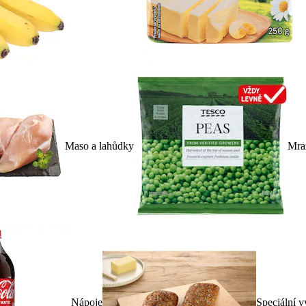
Maso a lahůdky
Mra
Nápoje
Speciální v