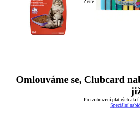
Zvíře
Omlouváme se, Clubcard nabíd
ji
Pro zobrazení platných akcí 
Speciální nabí