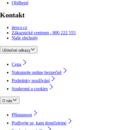
Oblíbené
Kontakt
itesco.cz
Zákaznické centrum - 800 222 555
Naše obchody
Užitečné odkazy
Cena
Nakupujte online bezpečně
Podmínky používání
Soukromí a cookies
O nás
Přístupnost
Podívejte se, kam doručujeme