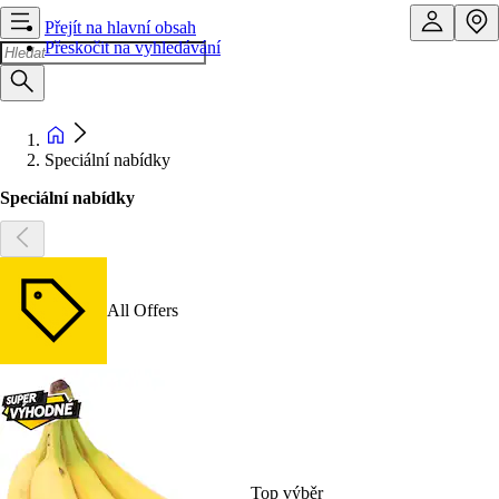
Přejít na hlavní obsah
Přeskočit na vyhledávání
Speciální nabídky
Speciální nabídky
All Offers
Top výběr