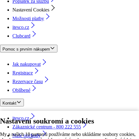
Poplatek za službu
Nastavení Cookies
Možnosti platby
itesco.cz
Clubcard
Pomoc s prvním nákupem
Jak nakupovat
Registrace
Rezervace času
Oblíbené
Kontakt
itesco.cz
Nastavení soukromí a cookies
Zákaznické centrum - 800 222 555
My a našich 18 partnerů používáme nebo ukládáme soubory cookies,
Naše obchody