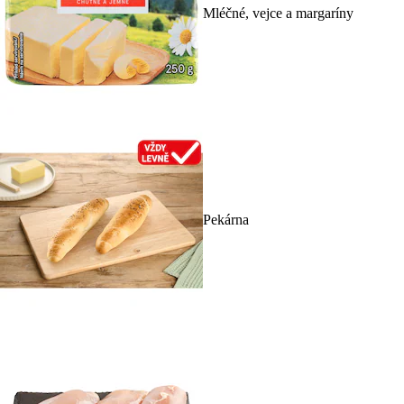
Mléčné, vejce a margaríny
Pekárna