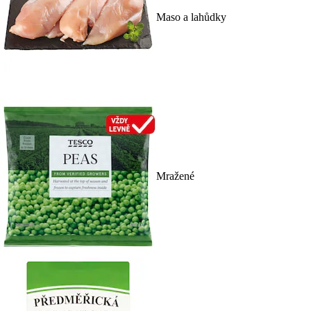
Maso a lahůdky
Mražené