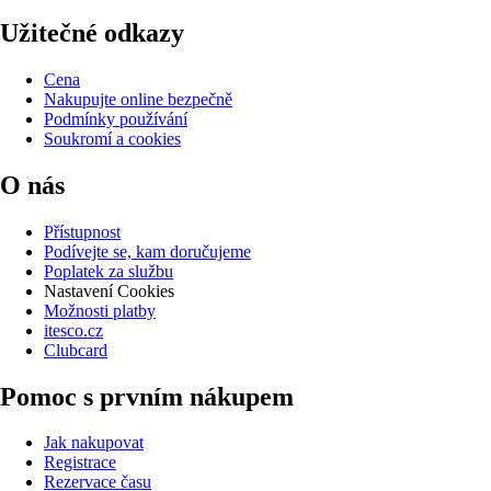
Užitečné odkazy
Cena
Nakupujte online bezpečně
Podmínky používání
Soukromí a cookies
O nás
Přístupnost
Podívejte se, kam doručujeme
Poplatek za službu
Nastavení Cookies
Možnosti platby
itesco.cz
Clubcard
Pomoc s prvním nákupem
Jak nakupovat
Registrace
Rezervace času