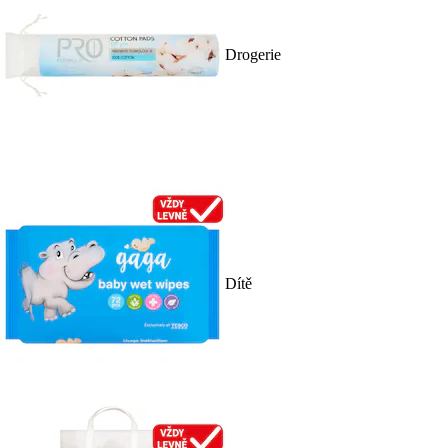
Drogerie
Dítě