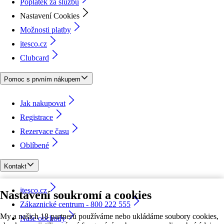
Poplatek za službu
Nastavení Cookies
Možnosti platby
itesco.cz
Clubcard
Pomoc s prvním nákupem
Jak nakupovat
Registrace
Rezervace času
Oblíbené
Kontakt
itesco.cz
Nastavení soukromí a cookies
Zákaznické centrum - 800 222 555
My a našich 18 partnerů používáme nebo ukládáme soubory cookies,
Naše obchody