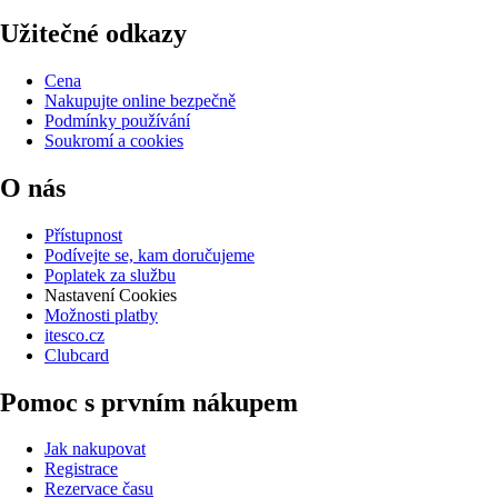
Užitečné odkazy
Cena
Nakupujte online bezpečně
Podmínky používání
Soukromí a cookies
O nás
Přístupnost
Podívejte se, kam doručujeme
Poplatek za službu
Nastavení Cookies
Možnosti platby
itesco.cz
Clubcard
Pomoc s prvním nákupem
Jak nakupovat
Registrace
Rezervace času