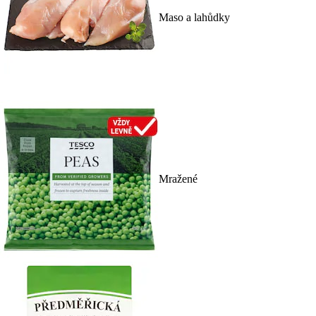
Maso a lahůdky
Mražené