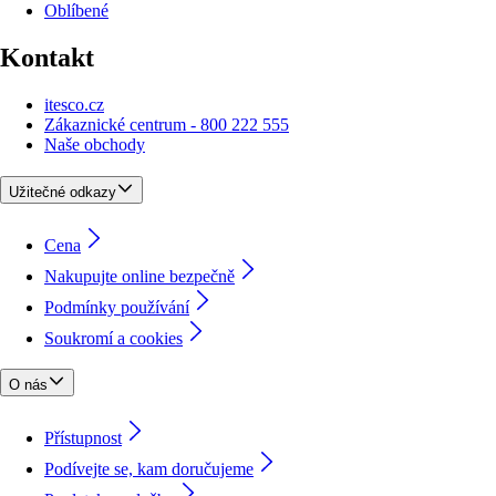
Oblíbené
Kontakt
itesco.cz
Zákaznické centrum - 800 222 555
Naše obchody
Užitečné odkazy
Cena
Nakupujte online bezpečně
Podmínky používání
Soukromí a cookies
O nás
Přístupnost
Podívejte se, kam doručujeme