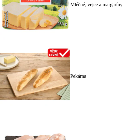
Mléčné, vejce a margaríny
Pekárna