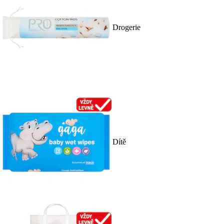
Drogerie
Dítě