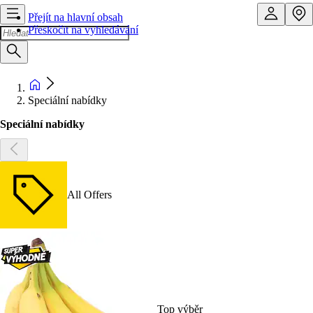
Přejít na hlavní obsah
Přeskočit na vyhledávání
Speciální nabídky
Speciální nabídky
All Offers
Top výběr