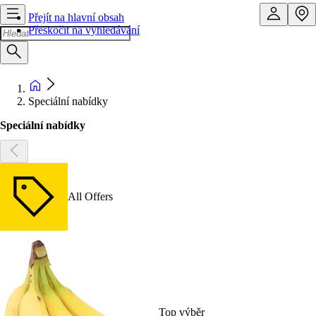
Přejít na hlavní obsah
Přeskočit na vyhledávání
Speciální nabídky
Speciální nabídky
All Offers
Top výběr