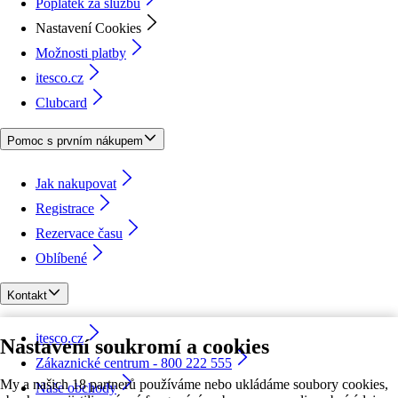
Poplatek za službu
Nastavení Cookies
Možnosti platby
itesco.cz
Clubcard
Pomoc s prvním nákupem
Jak nakupovat
Registrace
Rezervace času
Oblíbené
Kontakt
itesco.cz
Nastavení soukromí a cookies
Zákaznické centrum - 800 222 555
My a našich 18 partnerů používáme nebo ukládáme soubory cookies,
Naše obchody