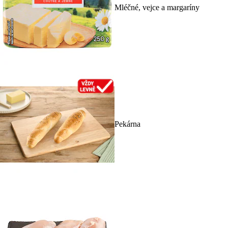
Mléčné, vejce a margaríny
Pekárna