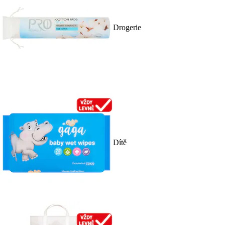
Drogerie
Dítě