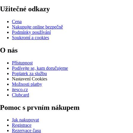
Užitečné odkazy
Cena
Nakupujte online bezpečně
Podmínky používání
Soukromí a cookies
O nás
Přístupnost
Podívejte se, kam doručujeme
Poplatek za službu
Nastavení Cookies
Možnosti platby
itesco.cz
Clubcard
Pomoc s prvním nákupem
Jak nakupovat
Registrace
Rezervace času