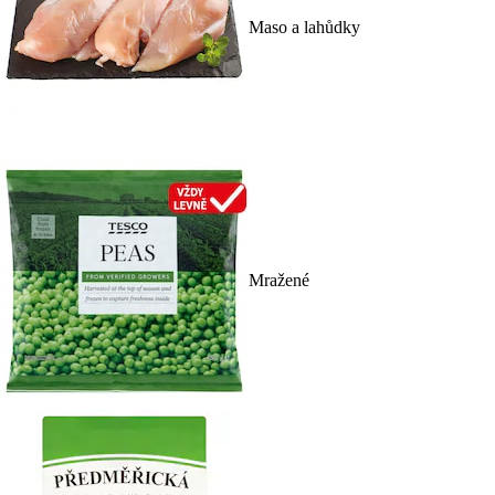
Maso a lahůdky
Mražené