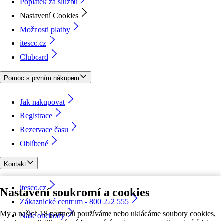
Poplatek za službu
Nastavení Cookies
Možnosti platby
itesco.cz
Clubcard
Pomoc s prvním nákupem
Jak nakupovat
Registrace
Rezervace času
Oblíbené
Kontakt
itesco.cz
Nastavení soukromí a cookies
Zákaznické centrum - 800 222 555
My a našich 18 partnerů používáme nebo ukládáme soubory cookies,
Naše obchody