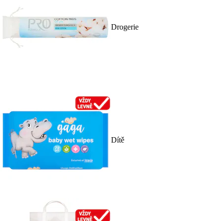
Drogerie
Dítě