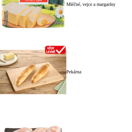
Mléčné, vejce a margaríny
Pekárna