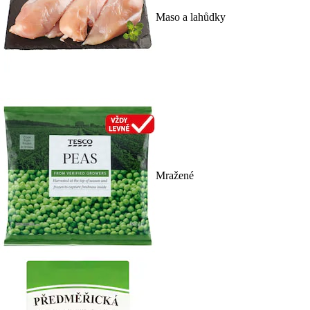
Maso a lahůdky
Mražené