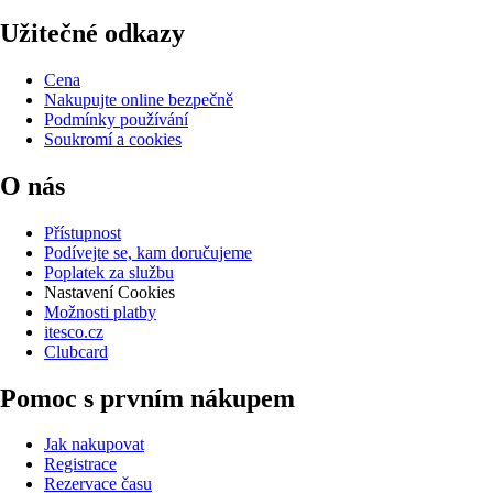
Užitečné odkazy
Cena
Nakupujte online bezpečně
Podmínky používání
Soukromí a cookies
O nás
Přístupnost
Podívejte se, kam doručujeme
Poplatek za službu
Nastavení Cookies
Možnosti platby
itesco.cz
Clubcard
Pomoc s prvním nákupem
Jak nakupovat
Registrace
Rezervace času