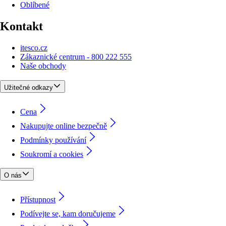
Oblíbené
Kontakt
itesco.cz
Zákaznické centrum - 800 222 555
Naše obchody
Užitečné odkazy
Cena
Nakupujte online bezpečně
Podmínky používání
Soukromí a cookies
O nás
Přístupnost
Podívejte se, kam doručujeme