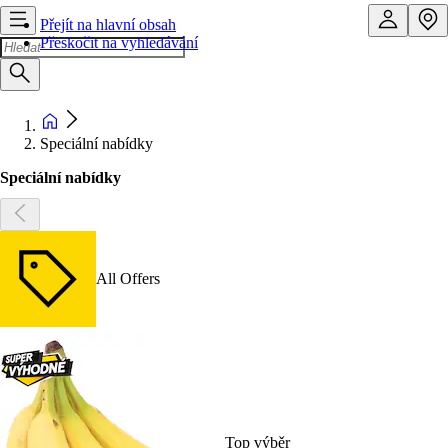
Přejít na hlavní obsah
Přeskočit na vyhledávání
Speciální nabídky
Speciální nabídky
All Offers
Top výběr