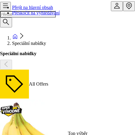
Přejít na hlavní obsah
Přeskočit na vyhledávání
Speciální nabídky
Speciální nabídky
All Offers
Top výběr