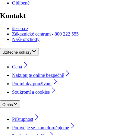
Oblíbené
Kontakt
itesco.cz
Zákaznické centrum - 800 222 555
Naše obchody
Užitečné odkazy
Cena
Nakupujte online bezpečně
Podmínky používání
Soukromí a cookies
O nás
Přístupnost
Podívejte se, kam doručujeme