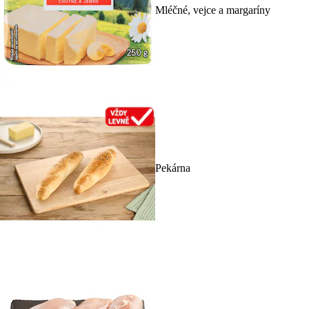
Mléčné, vejce a margaríny
Pekárna