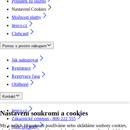
Poplatek za službu
Nastavení Cookies
Možnosti platby
itesco.cz
Clubcard
Pomoc s prvním nákupem
Jak nakupovat
Registrace
Rezervace času
Oblíbené
Kontakt
itesco.cz
Nastavení soukromí a cookies
Zákaznické centrum - 800 222 555
My a našich 18 partnerů používáme nebo ukládáme soubory cookies,
Naše obchody