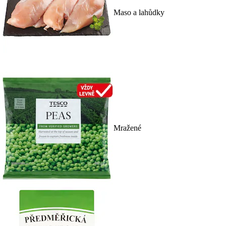
Maso a lahůdky
Mražené