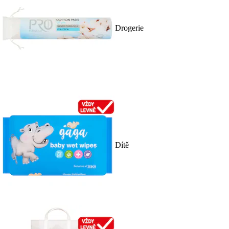
Drogerie
Dítě