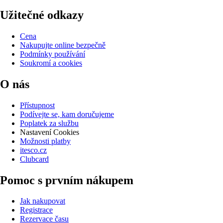
Užitečné odkazy
Cena
Nakupujte online bezpečně
Podmínky používání
Soukromí a cookies
O nás
Přístupnost
Podívejte se, kam doručujeme
Poplatek za službu
Nastavení Cookies
Možnosti platby
itesco.cz
Clubcard
Pomoc s prvním nákupem
Jak nakupovat
Registrace
Rezervace času