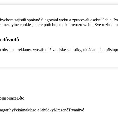
ychom zajistili správné fungování webu a zpracovali osobní údaje. P
en nezbytné cookies, které potřebujeme k provozu webu. Své rozhodnu
ch důvodů
bsahu a reklamy, vytvářet uživatelské statistiky, ukládat nebo přistup
b
Inspirace
Léto
argaríny
Pekárna
Maso a lahůdky
Mražené
Trvanlivé