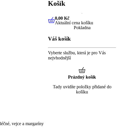
Košík
0,00 Kč
Aktuální cena košíku
0,00 Kč
Aktuální cena košíku
Pokladna
Váš košík
Vyberte službu, která je pro Vás
nejvhodnější
Prázdný košík
Tady uvidíte položky přidané do
košíku
éčné, vejce a margaríny