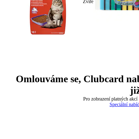
Zvíře
Omlouváme se, Clubcard nabíd
ji
Pro zobrazení platných akcí 
Speciální nabí