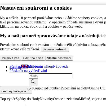
Nastavení soukromí a cookies
My a našich 18 partnerů používáme nebo ukládáme soubory cookies, ab
také personalizovanou reklamu. V opačném případě zůstanou aktivní j
kliknutím na odkaz Soukromí a cookies v patičce webu.
My a naši partneři zpracováváme údaje z následující
Povolením souborů cookies nám umožníte měřit efektivitu zobrazeného o
identifikovat vaše zařízení.
Seznam partnerů.
Přijmout vše
Odmítnout vše
Vlastní nastavení
Přejít na hlavní obsah
Můj první nákup
Nápověda
English
Přeskočit na vyhledávání
Koupit teď
Oblíbené
Speciální nabídky
Online Clu
Všechny kategorie
Top výběr
Zpátky do školy
Novinky
Ovoce a zelenina
Mléčné, vejce a m