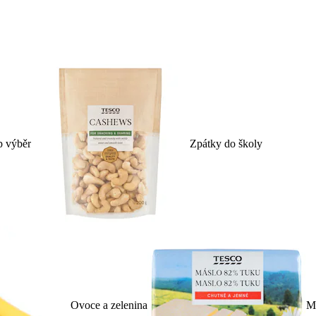
p výběr
Zpátky do školy
Ovoce a zelenina
Ml