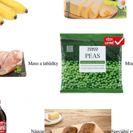
Maso a lahůdky
Mra
Nápoje
Speciální v