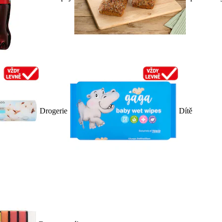
Drogerie
Dítě