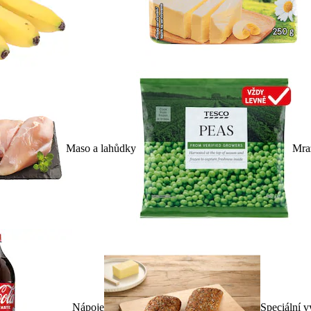
Maso a lahůdky
Mra
Nápoje
Speciální v