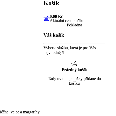
Košík
0,00 Kč
Aktuální cena košíku
0,00 Kč
Aktuální cena košíku
Pokladna
Váš košík
Vyberte službu, která je pro Vás
nejvhodnější
Prázdný košík
Tady uvidíte položky přidané do
košíku
éčné, vejce a margaríny