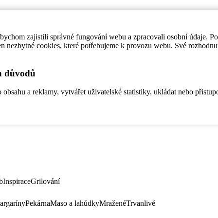
ychom zajistili správné fungování webu a zpracovali osobní údaje. P
en nezbytné cookies, které potřebujeme k provozu webu. Své rozhodnu
ch důvodů
bsahu a reklamy, vytvářet uživatelské statistiky, ukládat nebo přistup
b
Inspirace
Grilování
argaríny
Pekárna
Maso a lahůdky
Mražené
Trvanlivé