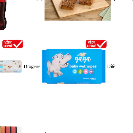
Drogerie
Dítě