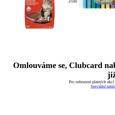
Zvíře
Omlouváme se, Clubcard nabíd
ji
Pro zobrazení platných akcí 
Speciální nabí