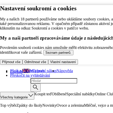
Nastavení soukromí a cookies
My a našich 18 partnerů používáme nebo ukládáme soubory cookies, ab
také personalizovanou reklamu. V opačném případě zůstanou aktivní j
kliknutím na odkaz Soukromí a cookies v patičce webu.
My a naši partneři zpracováváme údaje z následující
Povolením souborů cookies nám umožníte měřit efektivitu zobrazeného o
identifikovat vaše zařízení.
Seznam partnerů.
Přijmout vše
Odmítnout vše
Vlastní nastavení
Přejít na hlavní obsah
Můj první nákup
Nápověda
English
Přeskočit na vyhledávání
Koupit teď
Oblíbené
Speciální nabídky
Online Clu
Všechny kategorie
Top výběr
Zpátky do školy
Novinky
Ovoce a zelenina
Mléčné, vejce a m