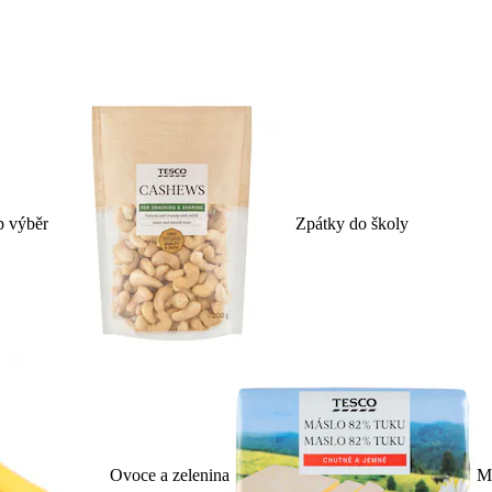
p výběr
Zpátky do školy
Ovoce a zelenina
Ml