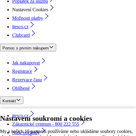
Poplatek za službu
Nastavení Cookies
Možnosti platby
itesco.cz
Clubcard
Pomoc s prvním nákupem
Jak nakupovat
Registrace
Rezervace času
Oblíbené
Kontakt
itesco.cz
Nastavení soukromí a cookies
Zákaznické centrum - 800 222 555
My a našich 18 partnerů používáme nebo ukládáme soubory cookies,
Naše obchody