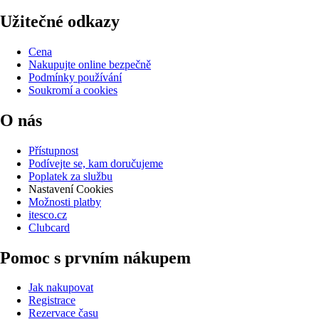
Užitečné odkazy
Cena
Nakupujte online bezpečně
Podmínky používání
Soukromí a cookies
O nás
Přístupnost
Podívejte se, kam doručujeme
Poplatek za službu
Nastavení Cookies
Možnosti platby
itesco.cz
Clubcard
Pomoc s prvním nákupem
Jak nakupovat
Registrace
Rezervace času