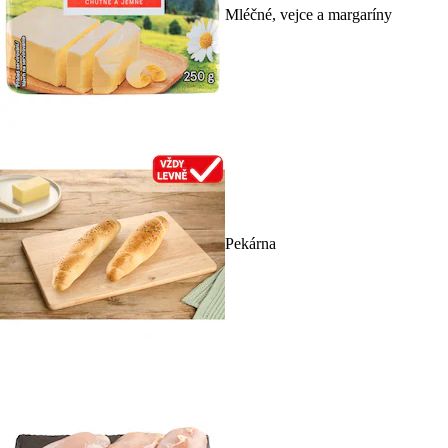
Mléčné, vejce a margaríny
Pekárna