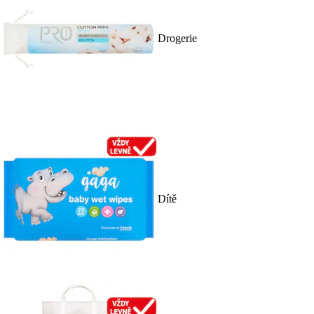
Drogerie
Dítě