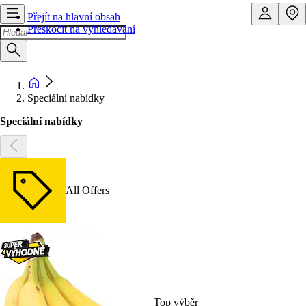
Přejít na hlavní obsah
Přeskočit na vyhledávání
Speciální nabídky
Speciální nabídky
All Offers
Top výběr