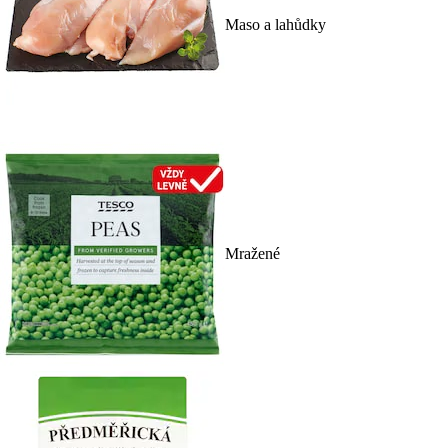
Maso a lahůdky
Mražené