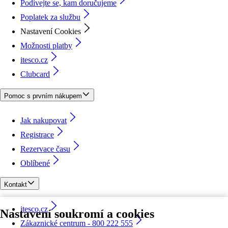
Podívejte se, kam doručujeme
Poplatek za službu
Nastavení Cookies
Možnosti platby
itesco.cz
Clubcard
Pomoc s prvním nákupem
Jak nakupovat
Registrace
Rezervace času
Oblíbené
Kontakt
itesco.cz
Nastavení soukromí a cookies
Zákaznické centrum - 800 222 555