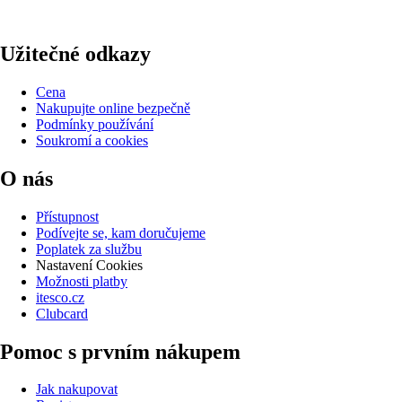
Užitečné odkazy
Cena
Nakupujte online bezpečně
Podmínky používání
Soukromí a cookies
O nás
Přístupnost
Podívejte se, kam doručujeme
Poplatek za službu
Nastavení Cookies
Možnosti platby
itesco.cz
Clubcard
Pomoc s prvním nákupem
Jak nakupovat