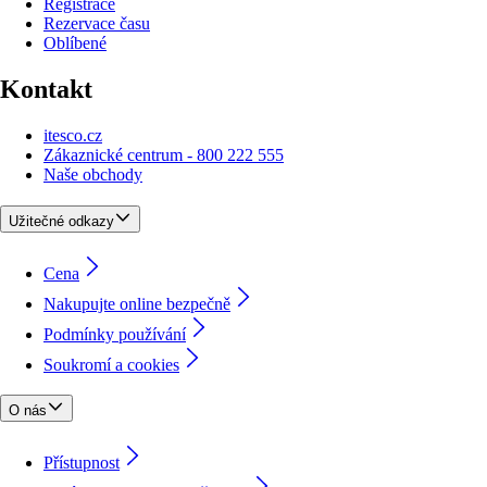
Registrace
Rezervace času
Oblíbené
Kontakt
itesco.cz
Zákaznické centrum - 800 222 555
Naše obchody
Užitečné odkazy
Cena
Nakupujte online bezpečně
Podmínky používání
Soukromí a cookies
O nás
Přístupnost