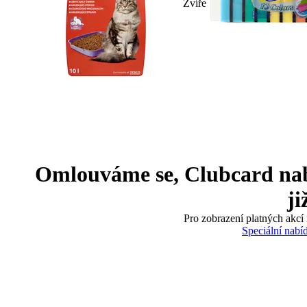
Zvíře
Omlouváme se, Clubcard nabíd
ji
Pro zobrazení platných akcí 
Speciální nabí