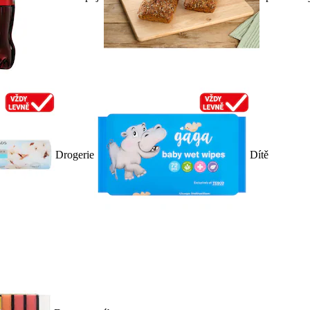
Drogerie
Dítě