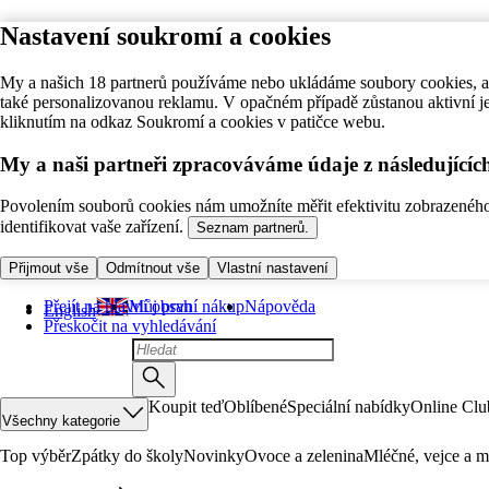
Nastavení soukromí a cookies
My a našich 18 partnerů používáme nebo ukládáme soubory cookies, ab
také personalizovanou reklamu. V opačném případě zůstanou aktivní j
kliknutím na odkaz Soukromí a cookies v patičce webu.
My a naši partneři zpracováváme údaje z následující
Povolením souborů cookies nám umožníte měřit efektivitu zobrazeného o
identifikovat vaše zařízení.
Seznam partnerů.
Přijmout vše
Odmítnout vše
Vlastní nastavení
Přejít na hlavní obsah
Můj první nákup
Nápověda
English
Přeskočit na vyhledávání
Koupit teď
Oblíbené
Speciální nabídky
Online Clu
Všechny kategorie
Top výběr
Zpátky do školy
Novinky
Ovoce a zelenina
Mléčné, vejce a m