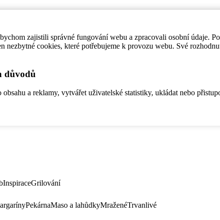
ychom zajistili správné fungování webu a zpracovali osobní údaje. P
en nezbytné cookies, které potřebujeme k provozu webu. Své rozhodnu
ch důvodů
bsahu a reklamy, vytvářet uživatelské statistiky, ukládat nebo přistup
b
Inspirace
Grilování
argaríny
Pekárna
Maso a lahůdky
Mražené
Trvanlivé