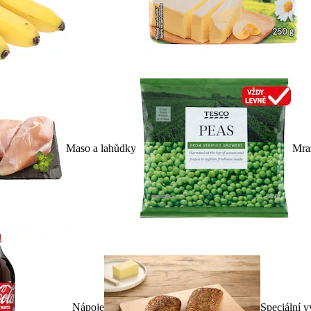
Maso a lahůdky
Mra
Nápoje
Speciální v