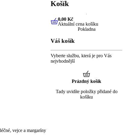
Košík
0,00 Kč
Aktuální cena košíku
0,00 Kč
Aktuální cena košíku
Pokladna
Váš košík
Vyberte službu, která je pro Vás
nejvhodnější
Prázdný košík
Tady uvidíte položky přidané do
košíku
éčné, vejce a margaríny