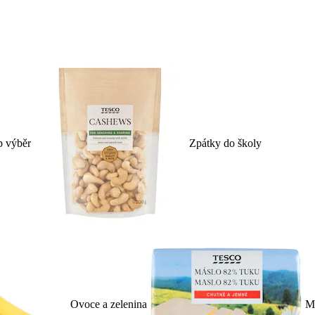
p výběr
Zpátky do školy
Ovoce a zelenina
Ml