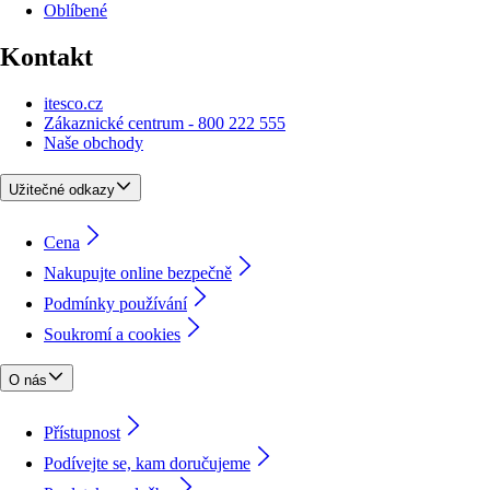
Oblíbené
Kontakt
itesco.cz
Zákaznické centrum - 800 222 555
Naše obchody
Užitečné odkazy
Cena
Nakupujte online bezpečně
Podmínky používání
Soukromí a cookies
O nás
Přístupnost
Podívejte se, kam doručujeme