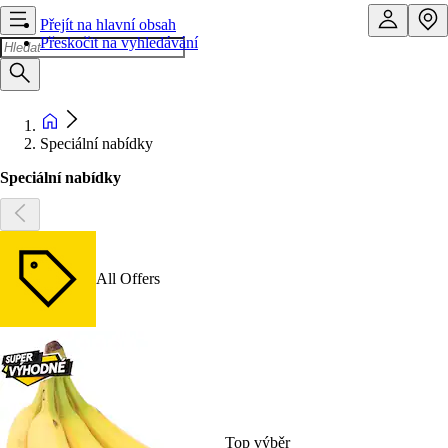
Přejít na hlavní obsah
Přeskočit na vyhledávání
Speciální nabídky
Speciální nabídky
All Offers
Top výběr