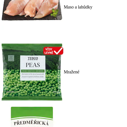
Maso a lahůdky
Mražené