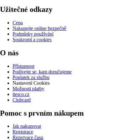
Užitečné odkazy
Cena
Nakupujte online bezpečně
Podmínky používání
Soukromí a cookies
O nás
Přístupnost
Podívejte se, kam doručujeme
Poplatek za službu
Nastavení Cookies
Možnosti platby
itesco.cz
Clubcard
Pomoc s prvním nákupem
Jak nakupovat
Registrace
Rezervace času