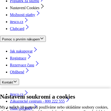
Poplatek za službu
Nastavení Cookies
Možnosti platby
itesco.cz
Clubcard
Pomoc s prvním nákupem
Jak nakupovat
Registrace
Rezervace času
Oblíbené
Kontakt
itesco.cz
Nastavení soukromí a cookies
Zákaznické centrum - 800 222 555
My a našich 18 partnerů používáme nebo ukládáme soubory cookies,
Naše obchody