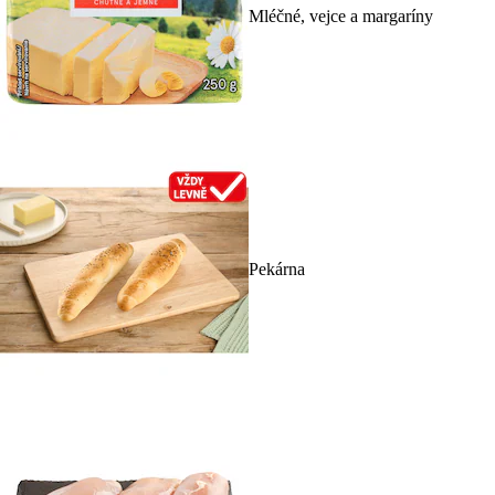
Mléčné, vejce a margaríny
Pekárna