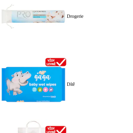
Drogerie
Dítě