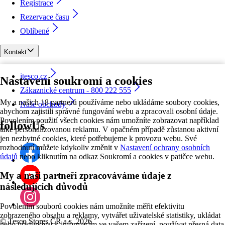
Registrace
Rezervace času
Oblíbené
Kontakt
itesco.cz
Nastavení soukromí a cookies
Zákaznické centrum - 800 222 555
My a našich 18 partnerů používáme nebo ukládáme soubory cookies,
Naše obchody
abychom zajistili správné fungování webu a zpracovali osobní údaje.
Povolením použití všech cookies nám umožníte zobrazovat například
followUs
také personalizovanou reklamu. V opačném případě zůstanou aktivní
jen nezbytné cookies, které potřebujeme k provozu webu. Své
rozhodnutí můžete kdykoliv změnit v
Nastavení ochrany osobních
údajů
nebo kliknutím na odkaz Soukromí a cookies v patičce webu.
My a naši partneři zpracováváme údaje z
následujících důvodů
Povolením souborů cookies nám umožníte měřit efektivitu
zobrazeného obsahu a reklamy, vytvářet uživatelské statistiky, ukládat
©
Tesco Stores ČR a.s. 2026
nebo přistupovat k informacím ve vašem zařízení, používat přesná data