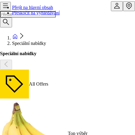
Přejít na hlavní obsah
Přeskočit na vyhledávání
Speciální nabídky
Speciální nabídky
All Offers
Top výběr