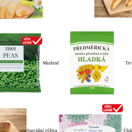
Mražené
Trv
Speciální výživa
Úkli