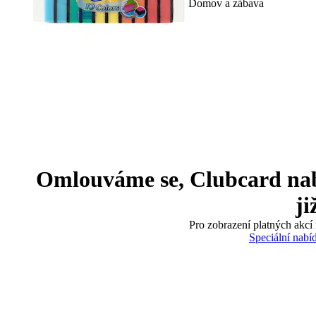
Domov a zábava
Omlouváme se, Clubcard nabíd
ji
Pro zobrazení platných akcí 
Speciální nabí