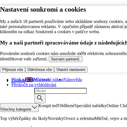
Nastavení soukromí a cookies
My a našich 18 partnerů používáme nebo ukládáme soubory cookies, ab
také personalizovanou reklamu. V opačném případě zůstanou aktivní j
kliknutím na odkaz Soukromí a cookies v patičce webu.
My a naši partneři zpracováváme údaje z následující
Povolením souborů cookies nám umožníte měřit efektivitu zobrazeného o
identifikovat vaše zařízení.
Seznam partnerů.
Přijmout vše
Odmítnout vše
Vlastní nastavení
Přejít na hlavní obsah
Můj první nákup
Nápověda
English
Přeskočit na vyhledávání
Koupit teď
Oblíbené
Speciální nabídky
Online Clu
Všechny kategorie
Top výběr
Zpátky do školy
Novinky
Ovoce a zelenina
Mléčné, vejce a m