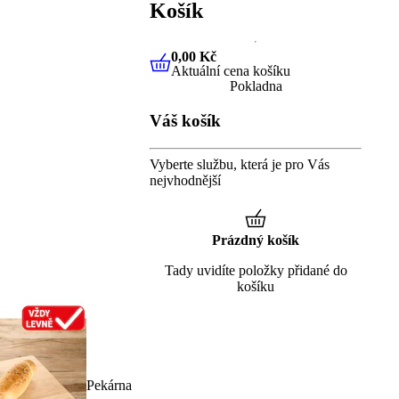
Košík
0,00 Kč
Aktuální cena košíku
0,00 Kč
Aktuální cena košíku
Pokladna
Váš košík
Vyberte službu, která je pro Vás
nejvhodnější
Prázdný košík
Tady uvidíte položky přidané do
košíku
Pekárna