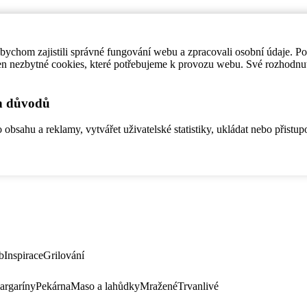
ychom zajistili správné fungování webu a zpracovali osobní údaje. P
en nezbytné cookies, které potřebujeme k provozu webu. Své rozhodnu
ch důvodů
bsahu a reklamy, vytvářet uživatelské statistiky, ukládat nebo přistup
b
Inspirace
Grilování
argaríny
Pekárna
Maso a lahůdky
Mražené
Trvanlivé