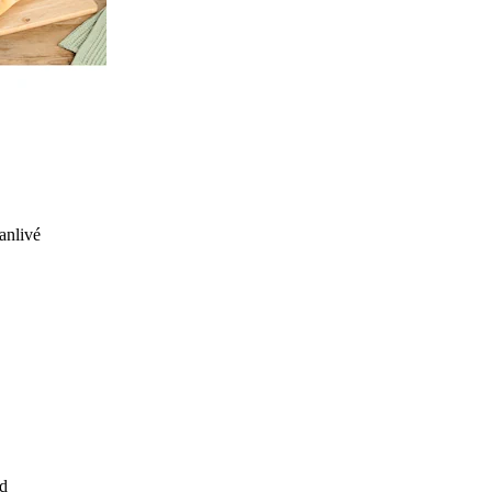
anlivé
d