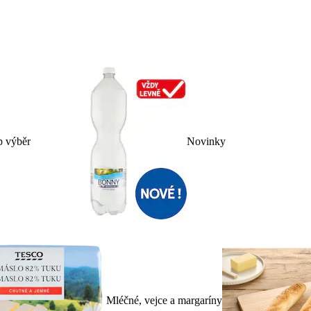
p výběr
Novinky
Mléčné, vejce a margaríny