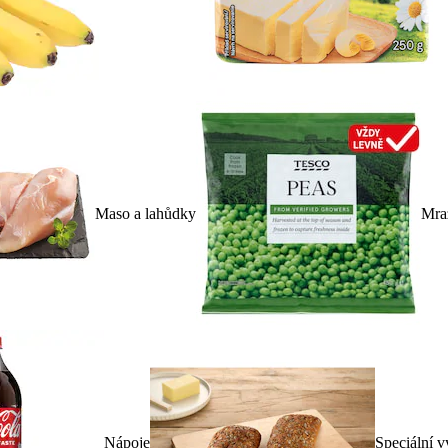
Maso a lahůdky
Mra
Nápoje
Speciální v