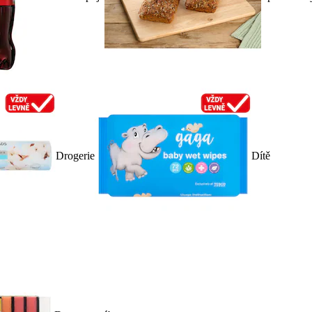
Drogerie
Dítě