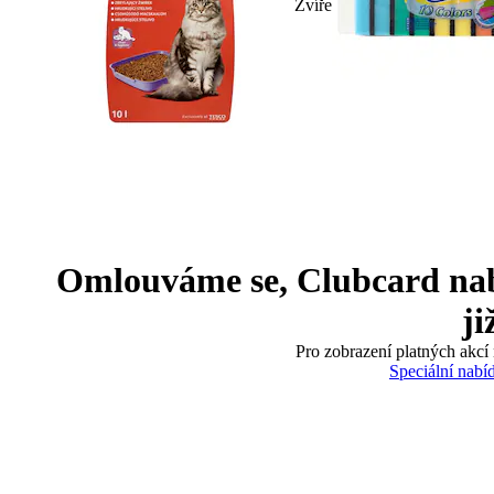
Zvíře
Omlouváme se, Clubcard nabíd
ji
Pro zobrazení platných akcí 
Speciální nabí