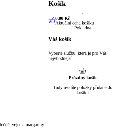
Košík
0,00 Kč
Aktuální cena košíku
0,00 Kč
Aktuální cena košíku
Pokladna
Váš košík
Vyberte službu, která je pro Vás
nejvhodnější
Prázdný košík
Tady uvidíte položky přidané do
košíku
éčné, vejce a margaríny