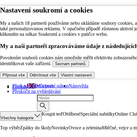
Nastavení soukromí a cookies
My a našich 18 partnerů používáme nebo ukládáme soubory cookies, ab
také personalizovanou reklamu. V opačném případě zůstanou aktivní j
kliknutím na odkaz Soukromí a cookies v patičce webu.
My a naši partneři zpracováváme údaje z následující
Povolením souborů cookies nám umožníte měřit efektivitu zobrazeného o
identifikovat vaše zařízení.
Seznam partnerů.
Přijmout vše
Odmítnout vše
Vlastní nastavení
Přejít na hlavní obsah
Můj první nákup
Nápověda
English
Přeskočit na vyhledávání
Koupit teď
Oblíbené
Speciální nabídky
Online Clu
Všechny kategorie
Top výběr
Zpátky do školy
Novinky
Ovoce a zelenina
Mléčné, vejce a m