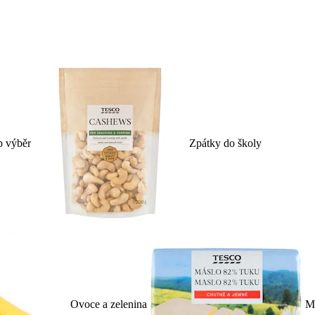
p výběr
Zpátky do školy
Ovoce a zelenina
Ml