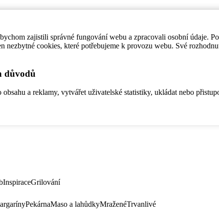
ychom zajistili správné fungování webu a zpracovali osobní údaje. P
en nezbytné cookies, které potřebujeme k provozu webu. Své rozhodnu
ch důvodů
bsahu a reklamy, vytvářet uživatelské statistiky, ukládat nebo přistup
b
Inspirace
Grilování
argaríny
Pekárna
Maso a lahůdky
Mražené
Trvanlivé