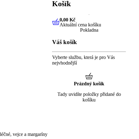
Košík
0,00 Kč
Aktuální cena košíku
0,00 Kč
Aktuální cena košíku
Pokladna
Váš košík
Vyberte službu, která je pro Vás
nejvhodnější
Prázdný košík
Tady uvidíte položky přidané do
košíku
éčné, vejce a margaríny