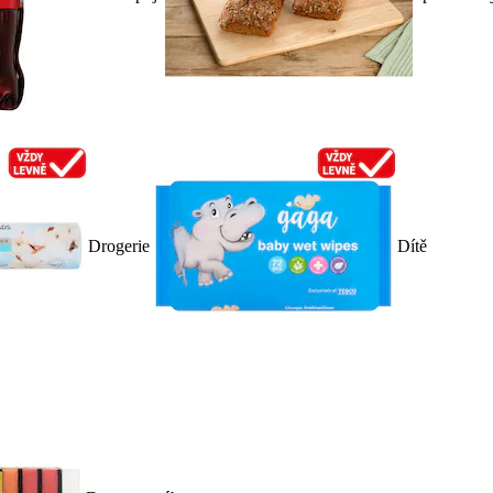
Drogerie
Dítě