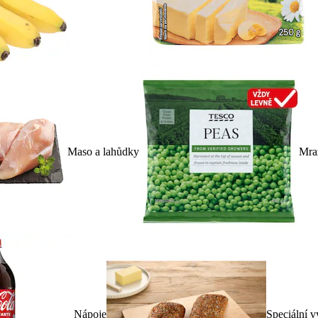
Maso a lahůdky
Mra
Nápoje
Speciální v