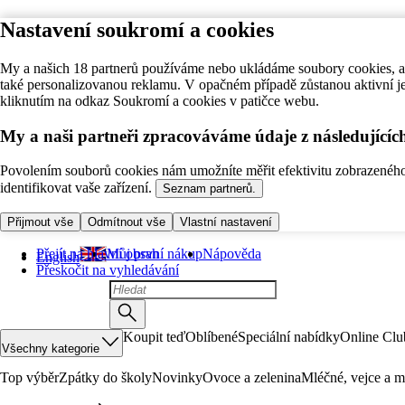
Nastavení soukromí a cookies
My a našich 18 partnerů používáme nebo ukládáme soubory cookies, ab
také personalizovanou reklamu. V opačném případě zůstanou aktivní j
kliknutím na odkaz Soukromí a cookies v patičce webu.
My a naši partneři zpracováváme údaje z následující
Povolením souborů cookies nám umožníte měřit efektivitu zobrazeného o
identifikovat vaše zařízení.
Seznam partnerů.
Přijmout vše
Odmítnout vše
Vlastní nastavení
Přejít na hlavní obsah
Můj první nákup
Nápověda
English
Přeskočit na vyhledávání
Koupit teď
Oblíbené
Speciální nabídky
Online Clu
Všechny kategorie
Top výběr
Zpátky do školy
Novinky
Ovoce a zelenina
Mléčné, vejce a m