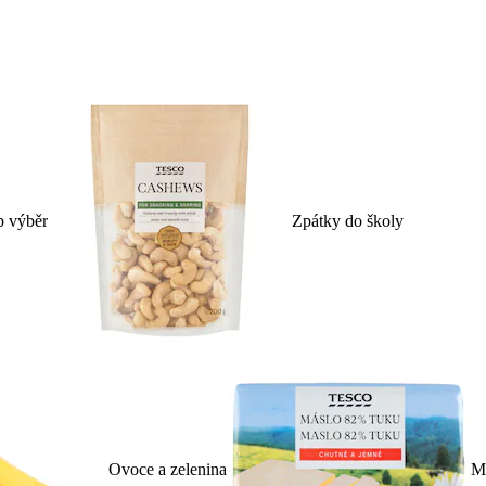
p výběr
Zpátky do školy
Ovoce a zelenina
Ml