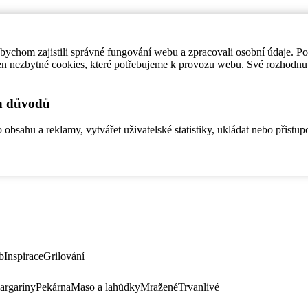
ychom zajistili správné fungování webu a zpracovali osobní údaje. P
en nezbytné cookies, které potřebujeme k provozu webu. Své rozhodnu
ch důvodů
bsahu a reklamy, vytvářet uživatelské statistiky, ukládat nebo přistup
b
Inspirace
Grilování
argaríny
Pekárna
Maso a lahůdky
Mražené
Trvanlivé