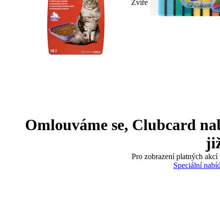
Zvíře
Omlouváme se, Clubcard nabíd
ji
Pro zobrazení platných akcí 
Speciální nabí