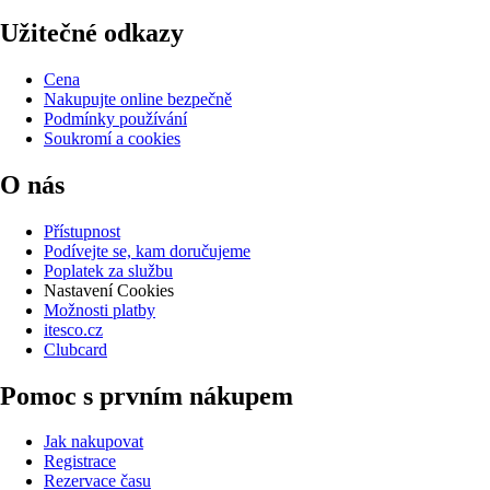
Užitečné odkazy
Cena
Nakupujte online bezpečně
Podmínky používání
Soukromí a cookies
O nás
Přístupnost
Podívejte se, kam doručujeme
Poplatek za službu
Nastavení Cookies
Možnosti platby
itesco.cz
Clubcard
Pomoc s prvním nákupem
Jak nakupovat
Registrace
Rezervace času