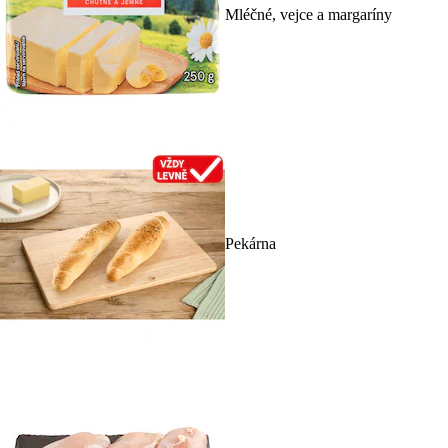
Mléčné, vejce a margaríny
Pekárna