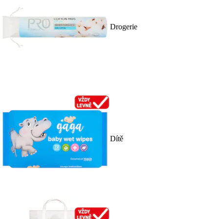
Drogerie
Dítě