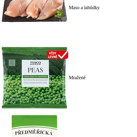
Maso a lahůdky
Mražené