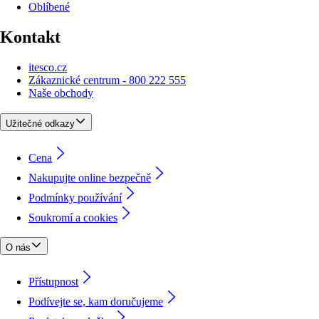
Oblíbené
Kontakt
itesco.cz
Zákaznické centrum - 800 222 555
Naše obchody
Užitečné odkazy
Cena
Nakupujte online bezpečně
Podmínky používání
Soukromí a cookies
O nás
Přístupnost
Podívejte se, kam doručujeme