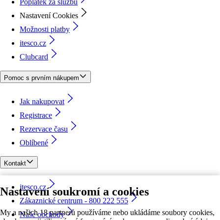
Poplatek za službu
Nastavení Cookies
Možnosti platby
itesco.cz
Clubcard
Pomoc s prvním nákupem
Jak nakupovat
Registrace
Rezervace času
Oblíbené
Kontakt
itesco.cz
Nastavení soukromí a cookies
Zákaznické centrum - 800 222 555
My a našich 18 partnerů používáme nebo ukládáme soubory cookies,
Naše obchody