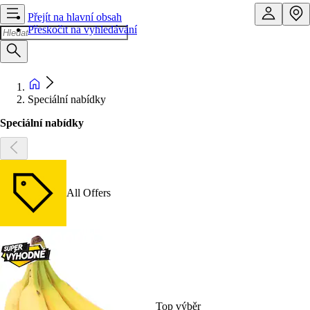
Přejít na hlavní obsah
Přeskočit na vyhledávání
Speciální nabídky
Speciální nabídky
All Offers
Top výběr