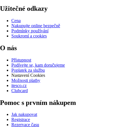
Užitečné odkazy
Cena
Nakupujte online bezpečně
Podmínky používání
Soukromí a cookies
O nás
Přístupnost
Podívejte se, kam doručujeme
Poplatek za službu
Nastavení Cookies
Možnosti platby
itesco.cz
Clubcard
Pomoc s prvním nákupem
Jak nakupovat
Registrace
Rezervace času