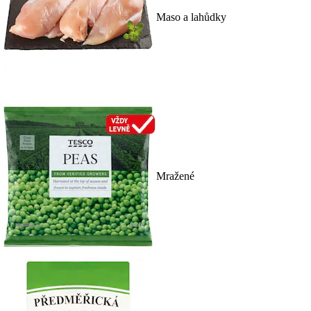
Maso a lahůdky
Mražené