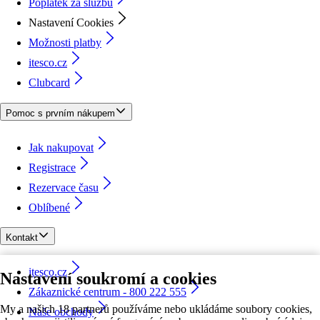
Poplatek za službu
Nastavení Cookies
Možnosti platby
itesco.cz
Clubcard
Pomoc s prvním nákupem
Jak nakupovat
Registrace
Rezervace času
Oblíbené
Kontakt
itesco.cz
Nastavení soukromí a cookies
Zákaznické centrum - 800 222 555
My a našich 18 partnerů používáme nebo ukládáme soubory cookies,
Naše obchody