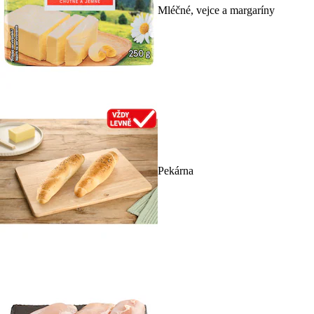
Mléčné, vejce a margaríny
Pekárna