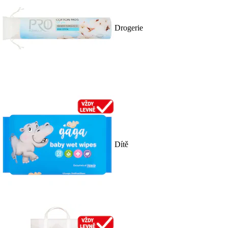
Drogerie
Dítě