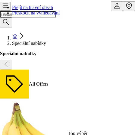
Přejít na hlavní obsah
Přeskočit na vyhledávání
Speciální nabídky
Speciální nabídky
All Offers
Top výběr