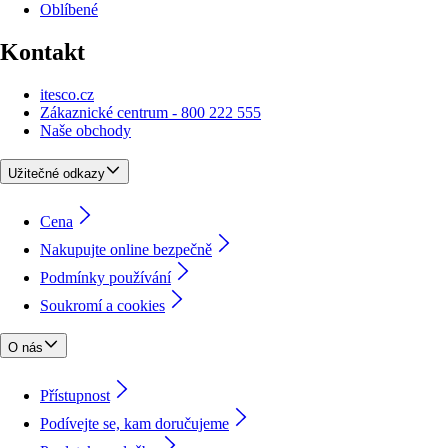
Oblíbené
Kontakt
itesco.cz
Zákaznické centrum - 800 222 555
Naše obchody
Užitečné odkazy
Cena
Nakupujte online bezpečně
Podmínky používání
Soukromí a cookies
O nás
Přístupnost
Podívejte se, kam doručujeme