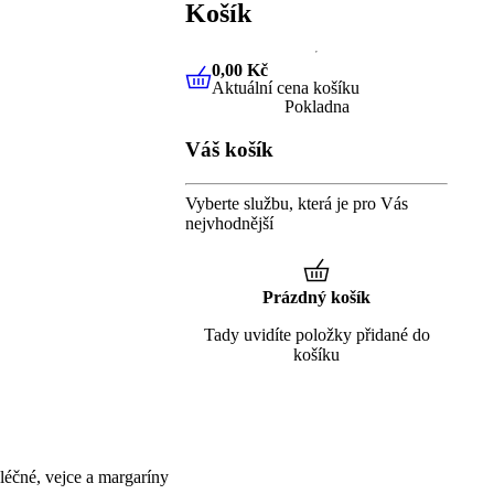
Košík
0,00 Kč
Aktuální cena košíku
0,00 Kč
Aktuální cena košíku
Pokladna
Váš košík
Vyberte službu, která je pro Vás
nejvhodnější
Prázdný košík
Tady uvidíte položky přidané do
košíku
éčné, vejce a margaríny