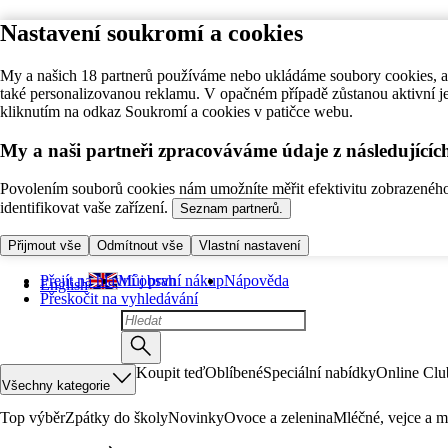
Nastavení soukromí a cookies
My a našich 18 partnerů používáme nebo ukládáme soubory cookies, ab
také personalizovanou reklamu. V opačném případě zůstanou aktivní j
kliknutím na odkaz Soukromí a cookies v patičce webu.
My a naši partneři zpracováváme údaje z následující
Povolením souborů cookies nám umožníte měřit efektivitu zobrazeného o
identifikovat vaše zařízení.
Seznam partnerů.
Přijmout vše
Odmítnout vše
Vlastní nastavení
Přejít na hlavní obsah
Můj první nákup
Nápověda
English
Přeskočit na vyhledávání
Koupit teď
Oblíbené
Speciální nabídky
Online Clu
Všechny kategorie
Top výběr
Zpátky do školy
Novinky
Ovoce a zelenina
Mléčné, vejce a m