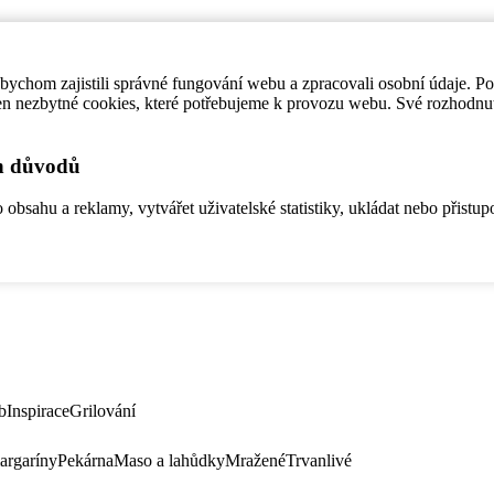
ychom zajistili správné fungování webu a zpracovali osobní údaje. P
en nezbytné cookies, které potřebujeme k provozu webu. Své rozhodnu
ch důvodů
bsahu a reklamy, vytvářet uživatelské statistiky, ukládat nebo přistup
b
Inspirace
Grilování
argaríny
Pekárna
Maso a lahůdky
Mražené
Trvanlivé