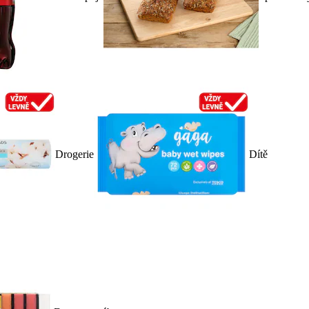
Drogerie
Dítě