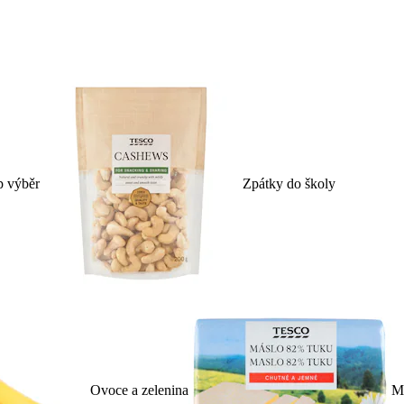
p výběr
Zpátky do školy
Ovoce a zelenina
Ml