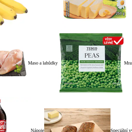
Maso a lahůdky
Mra
Nápoje
Speciální v