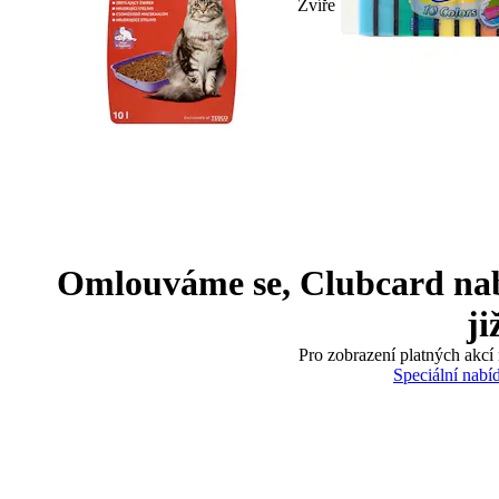
Zvíře
Omlouváme se, Clubcard nabíd
ji
Pro zobrazení platných akcí 
Speciální nabí