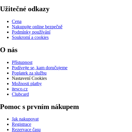
Užitečné odkazy
Cena
Nakupujte online bezpečně
Podmínky používání
Soukromí a cookies
O nás
Přístupnost
Podívejte se, kam doručujeme
Poplatek za službu
Nastavení Cookies
Možnosti platby
itesco.cz
Clubcard
Pomoc s prvním nákupem
Jak nakupovat
Registrace
Rezervace času