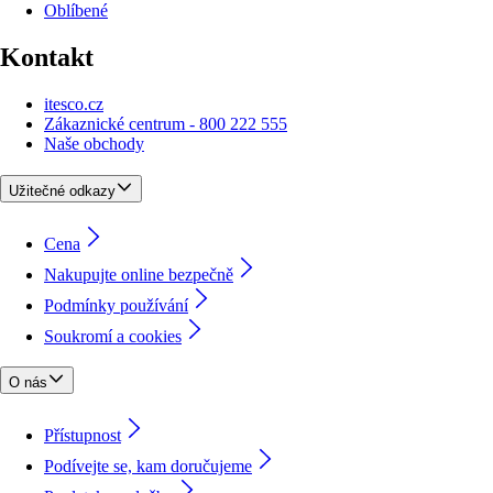
Oblíbené
Kontakt
itesco.cz
Zákaznické centrum - 800 222 555
Naše obchody
Užitečné odkazy
Cena
Nakupujte online bezpečně
Podmínky používání
Soukromí a cookies
O nás
Přístupnost
Podívejte se, kam doručujeme