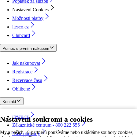
Poplatek za službu
Nastavení Cookies
Možnosti platby
itesco.cz
Clubcard
Pomoc s prvním nákupem
Jak nakupovat
Registrace
Rezervace času
Oblíbené
Kontakt
itesco.cz
Nastavení soukromí a cookies
Zákaznické centrum - 800 222 555
My a našich 18 partnerů používáme nebo ukládáme soubory cookies,
Naše obchody