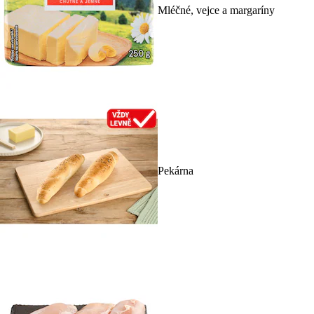
Mléčné, vejce a margaríny
Pekárna