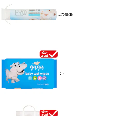
Drogerie
Dítě