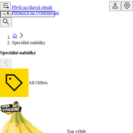
Přejít na hlavní obsah
Přeskočit na vyhledávání
Speciální nabídky
Speciální nabídky
All Offers
Top výběr