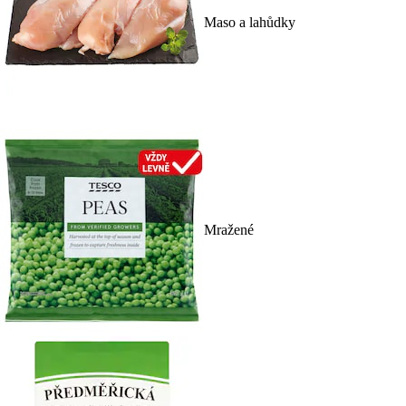
Maso a lahůdky
Mražené