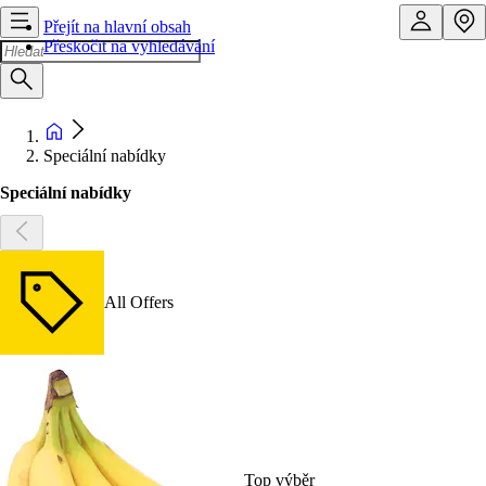
Přejít na hlavní obsah
Přeskočit na vyhledávání
Speciální nabídky
Speciální nabídky
All Offers
Top výběr