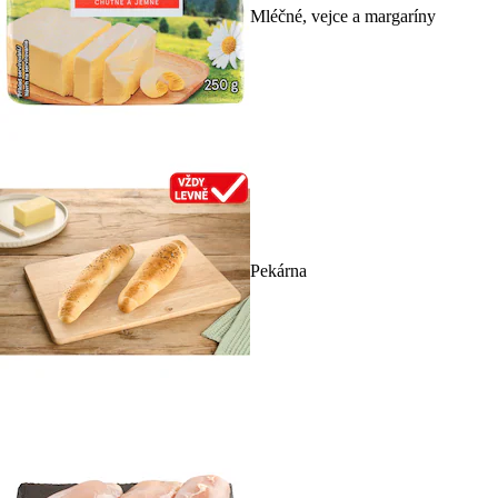
Mléčné, vejce a margaríny
Pekárna