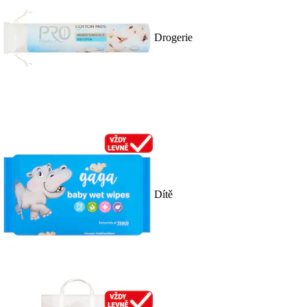
Drogerie
Dítě