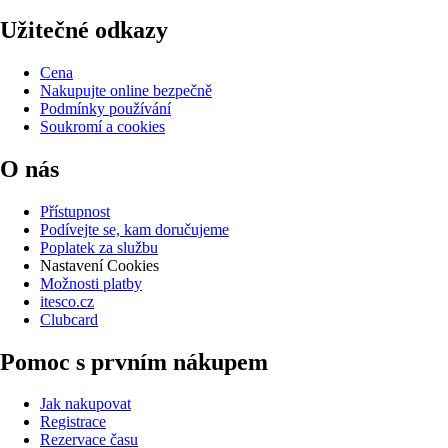
Užitečné odkazy
Cena
Nakupujte online bezpečně
Podmínky používání
Soukromí a cookies
O nás
Přístupnost
Podívejte se, kam doručujeme
Poplatek za službu
Nastavení Cookies
Možnosti platby
itesco.cz
Clubcard
Pomoc s prvním nákupem
Jak nakupovat
Registrace
Rezervace času