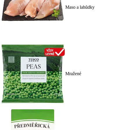
Maso a lahůdky
Mražené