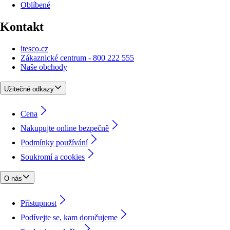
Oblíbené
Kontakt
itesco.cz
Zákaznické centrum - 800 222 555
Naše obchody
Užitečné odkazy
Cena
Nakupujte online bezpečně
Podmínky používání
Soukromí a cookies
O nás
Přístupnost
Podívejte se, kam doručujeme