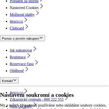
Poplatek za službu
Nastavení Cookies
Možnosti platby
itesco.cz
Clubcard
Pomoc s prvním nákupem
Jak nakupovat
Registrace
Rezervace času
Oblíbené
Kontakt
itesco.cz
Nastavení soukromí a cookies
Zákaznické centrum - 800 222 555
My a našich 18 partnerů používáme nebo ukládáme soubory cookies,
Naše obchody