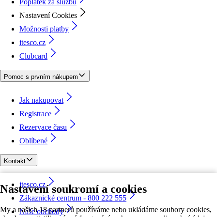
Poplatek za službu
Nastavení Cookies
Možnosti platby
itesco.cz
Clubcard
Pomoc s prvním nákupem
Jak nakupovat
Registrace
Rezervace času
Oblíbené
Kontakt
itesco.cz
Nastavení soukromí a cookies
Zákaznické centrum - 800 222 555
My a našich 18 partnerů používáme nebo ukládáme soubory cookies,
Naše obchody