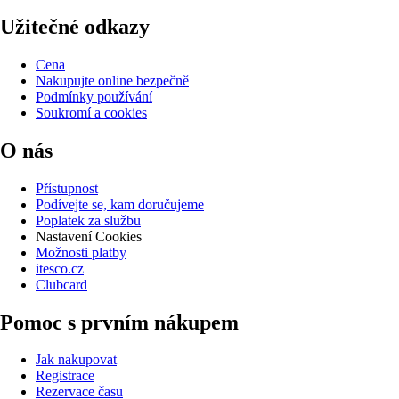
Užitečné odkazy
Cena
Nakupujte online bezpečně
Podmínky používání
Soukromí a cookies
O nás
Přístupnost
Podívejte se, kam doručujeme
Poplatek za službu
Nastavení Cookies
Možnosti platby
itesco.cz
Clubcard
Pomoc s prvním nákupem
Jak nakupovat
Registrace
Rezervace času