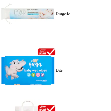
Drogerie
Dítě