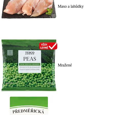
Maso a lahůdky
Mražené