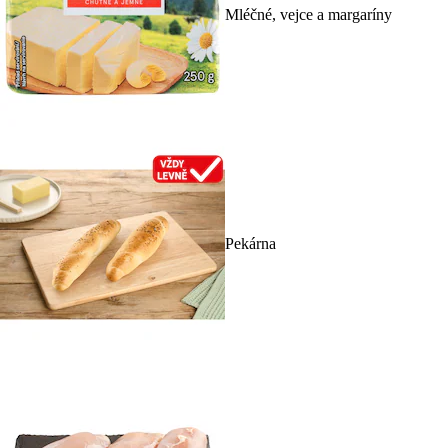
Mléčné, vejce a margaríny
Pekárna