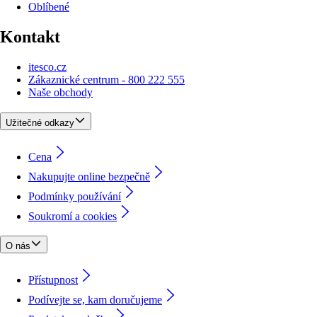
Oblíbené
Kontakt
itesco.cz
Zákaznické centrum - 800 222 555
Naše obchody
Užitečné odkazy
Cena
Nakupujte online bezpečně
Podmínky používání
Soukromí a cookies
O nás
Přístupnost
Podívejte se, kam doručujeme