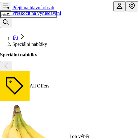
Přejít na hlavní obsah
Přeskočit na vyhledávání
Speciální nabídky
Speciální nabídky
All Offers
Top výběr