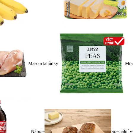
Maso a lahůdky
Mra
Nápoje
Speciální v