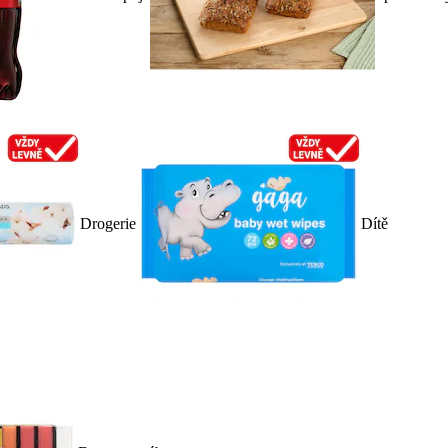
Drogerie
Dítě