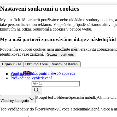
Nastavení soukromí a cookies
My a našich 18 partnerů používáme nebo ukládáme soubory cookies, ab
také personalizovanou reklamu. V opačném případě zůstanou aktivní j
kliknutím na odkaz Soukromí a cookies v patičce webu.
My a naši partneři zpracováváme údaje z následující
Povolením souborů cookies nám umožníte měřit efektivitu zobrazeného o
identifikovat vaše zařízení.
Seznam partnerů.
Přijmout vše
Odmítnout vše
Vlastní nastavení
Přejít na hlavní obsah
Můj první nákup
Nápověda
English
Přeskočit na vyhledávání
Koupit teď
Oblíbené
Speciální nabídky
Online Clu
Všechny kategorie
Top výběr
Zpátky do školy
Novinky
Ovoce a zelenina
Mléčné, vejce a m