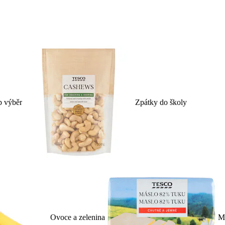
p výběr
Zpátky do školy
Ovoce a zelenina
Ml