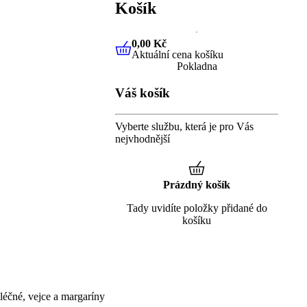
Košík
0,00 Kč
Aktuální cena košíku
0,00 Kč
Aktuální cena košíku
Pokladna
Váš košík
Vyberte službu, která je pro Vás
nejvhodnější
Prázdný košík
Tady uvidíte položky přidané do
košíku
éčné, vejce a margaríny