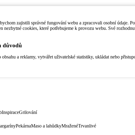
ychom zajistili správné fungování webu a zpracovali osobní údaje. P
en nezbytné cookies, které potřebujeme k provozu webu. Své rozhodnu
ch důvodů
bsahu a reklamy, vytvářet uživatelské statistiky, ukládat nebo přistup
b
Inspirace
Grilování
argaríny
Pekárna
Maso a lahůdky
Mražené
Trvanlivé