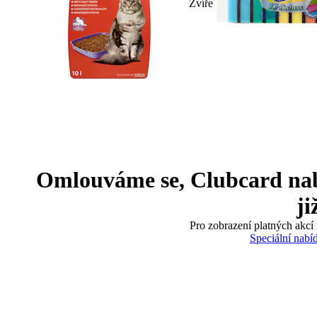
Zvíře
Omlouváme se, Clubcard nabíd
ji
Pro zobrazení platných akcí 
Speciální nabí