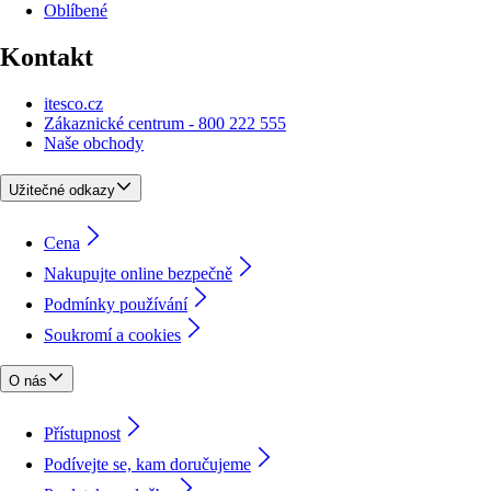
Oblíbené
Kontakt
itesco.cz
Zákaznické centrum - 800 222 555
Naše obchody
Užitečné odkazy
Cena
Nakupujte online bezpečně
Podmínky používání
Soukromí a cookies
O nás
Přístupnost
Podívejte se, kam doručujeme