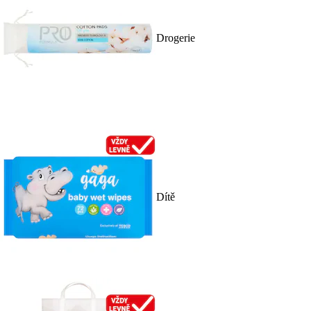
Drogerie
Dítě