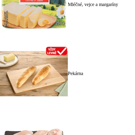
Mléčné, vejce a margaríny
Pekárna