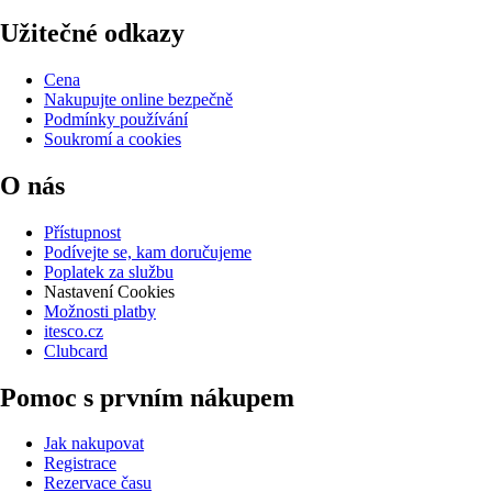
Užitečné odkazy
Cena
Nakupujte online bezpečně
Podmínky používání
Soukromí a cookies
O nás
Přístupnost
Podívejte se, kam doručujeme
Poplatek za službu
Nastavení Cookies
Možnosti platby
itesco.cz
Clubcard
Pomoc s prvním nákupem
Jak nakupovat
Registrace
Rezervace času