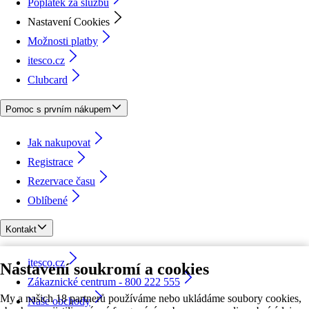
Poplatek za službu
Nastavení Cookies
Možnosti platby
itesco.cz
Clubcard
Pomoc s prvním nákupem
Jak nakupovat
Registrace
Rezervace času
Oblíbené
Kontakt
itesco.cz
Nastavení soukromí a cookies
Zákaznické centrum - 800 222 555
My a našich 18 partnerů používáme nebo ukládáme soubory cookies,
Naše obchody