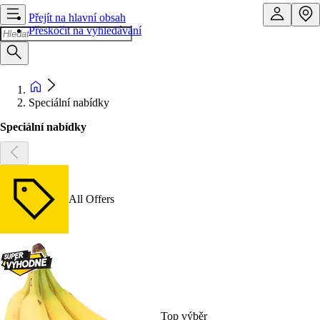
Přejít na hlavní obsah
Přeskočit na vyhledávání
Speciální nabídky
Speciální nabídky
All Offers
Top výběr