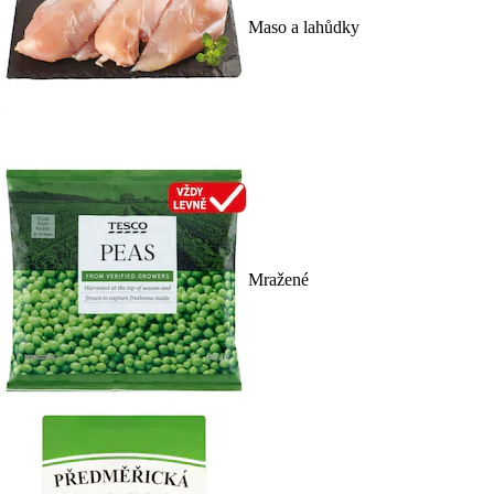
Maso a lahůdky
Mražené