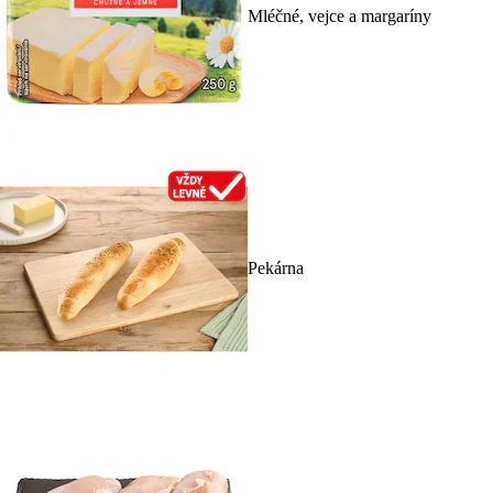
Mléčné, vejce a margaríny
Pekárna