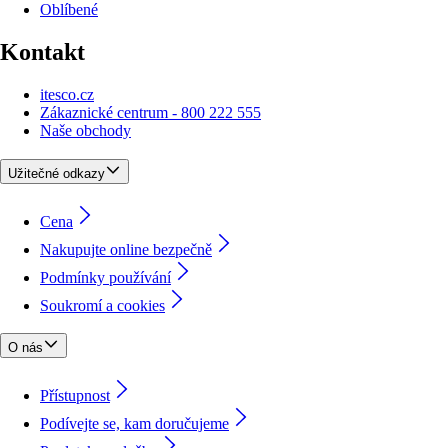
Oblíbené
Kontakt
itesco.cz
Zákaznické centrum - 800 222 555
Naše obchody
Užitečné odkazy
Cena
Nakupujte online bezpečně
Podmínky používání
Soukromí a cookies
O nás
Přístupnost
Podívejte se, kam doručujeme