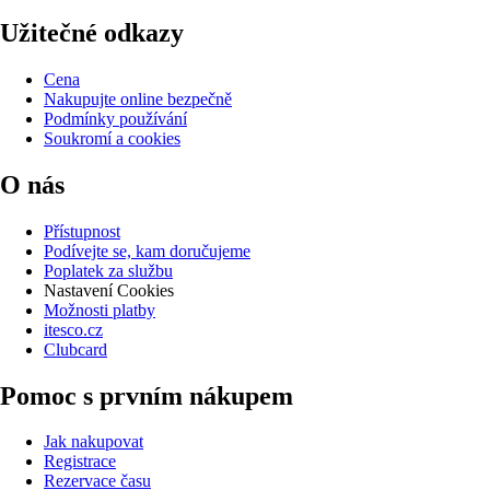
Užitečné odkazy
Cena
Nakupujte online bezpečně
Podmínky používání
Soukromí a cookies
O nás
Přístupnost
Podívejte se, kam doručujeme
Poplatek za službu
Nastavení Cookies
Možnosti platby
itesco.cz
Clubcard
Pomoc s prvním nákupem
Jak nakupovat
Registrace
Rezervace času