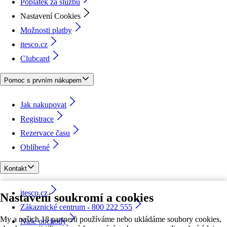
Poplatek za službu
Nastavení Cookies
Možnosti platby
itesco.cz
Clubcard
Pomoc s prvním nákupem
Jak nakupovat
Registrace
Rezervace času
Oblíbené
Kontakt
itesco.cz
Nastavení soukromí a cookies
Zákaznické centrum - 800 222 555
My a našich 18 partnerů používáme nebo ukládáme soubory cookies,
Naše obchody