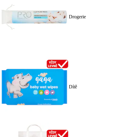
Drogerie
Dítě