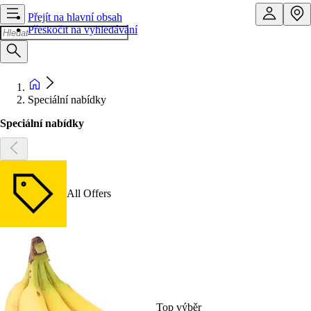
Přejít na hlavní obsah
Přeskočit na vyhledávání
Speciální nabídky
Speciální nabídky
All Offers
Top výběr