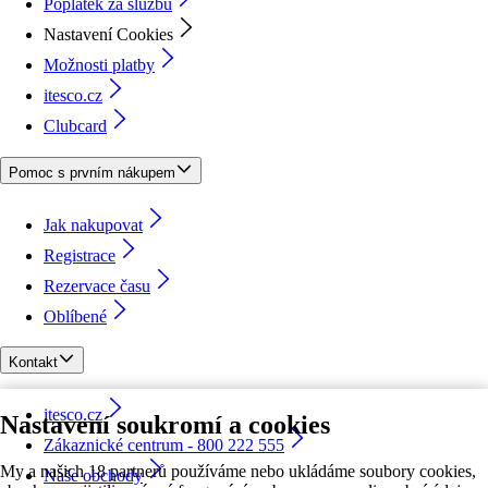
Poplatek za službu
Nastavení Cookies
Možnosti platby
itesco.cz
Clubcard
Pomoc s prvním nákupem
Jak nakupovat
Registrace
Rezervace času
Oblíbené
Kontakt
itesco.cz
Nastavení soukromí a cookies
Zákaznické centrum - 800 222 555
My a našich 18 partnerů používáme nebo ukládáme soubory cookies,
Naše obchody