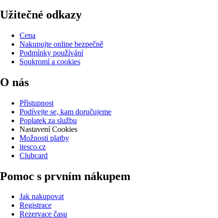
Užitečné odkazy
Cena
Nakupujte online bezpečně
Podmínky používání
Soukromí a cookies
O nás
Přístupnost
Podívejte se, kam doručujeme
Poplatek za službu
Nastavení Cookies
Možnosti platby
itesco.cz
Clubcard
Pomoc s prvním nákupem
Jak nakupovat
Registrace
Rezervace času