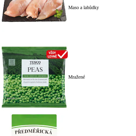
Maso a lahůdky
Mražené