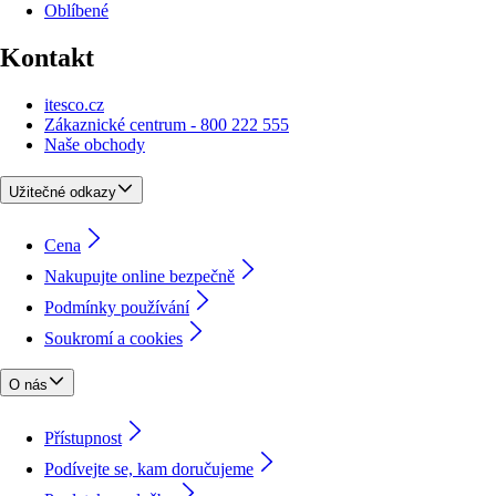
Oblíbené
Kontakt
itesco.cz
Zákaznické centrum - 800 222 555
Naše obchody
Užitečné odkazy
Cena
Nakupujte online bezpečně
Podmínky používání
Soukromí a cookies
O nás
Přístupnost
Podívejte se, kam doručujeme