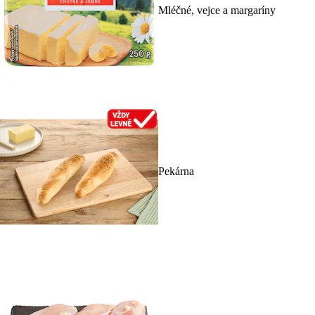
Mléčné, vejce a margaríny
Pekárna