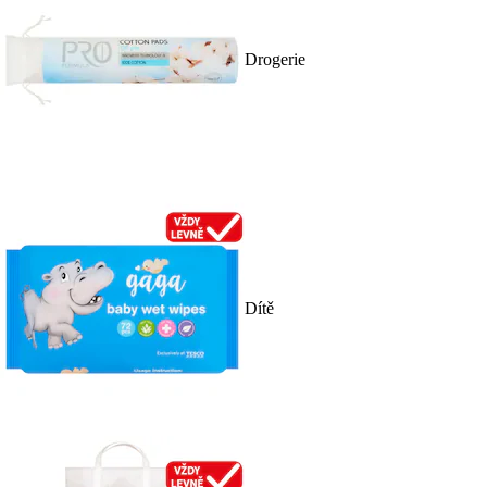
Drogerie
Dítě