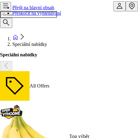
Přejít na hlavní obsah
Přeskočit na vyhledávání
Speciální nabídky
Speciální nabídky
All Offers
Top výběr