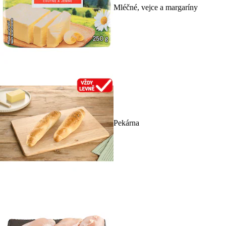
Mléčné, vejce a margaríny
Pekárna