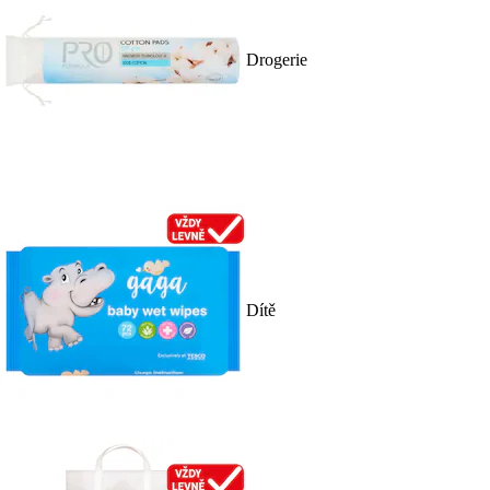
Drogerie
Dítě