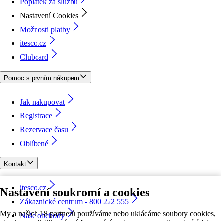
Poplatek za službu
Nastavení Cookies
Možnosti platby
itesco.cz
Clubcard
Pomoc s prvním nákupem
Jak nakupovat
Registrace
Rezervace času
Oblíbené
Kontakt
itesco.cz
Nastavení soukromí a cookies
Zákaznické centrum - 800 222 555
My a našich 18 partnerů používáme nebo ukládáme soubory cookies,
Naše obchody