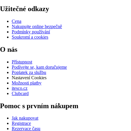
Užitečné odkazy
Cena
Nakupujte online bezpečně
Podmínky používání
Soukromí a cookies
O nás
Přístupnost
Podívejte se, kam doručujeme
Poplatek za službu
Nastavení Cookies
Možnosti platby
itesco.cz
Clubcard
Pomoc s prvním nákupem
Jak nakupovat
Registrace
Rezervace času