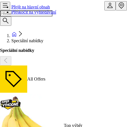
Přejít na hlavní obsah
Přeskočit na vyhledávání
Speciální nabídky
Speciální nabídky
All Offers
Top výběr