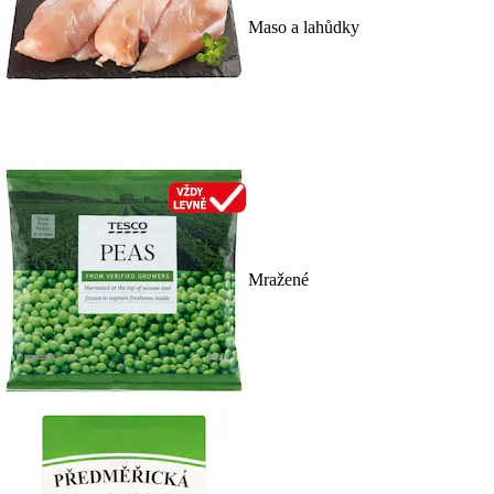
Maso a lahůdky
Mražené