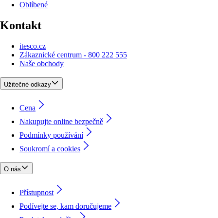
Oblíbené
Kontakt
itesco.cz
Zákaznické centrum - 800 222 555
Naše obchody
Užitečné odkazy
Cena
Nakupujte online bezpečně
Podmínky používání
Soukromí a cookies
O nás
Přístupnost
Podívejte se, kam doručujeme