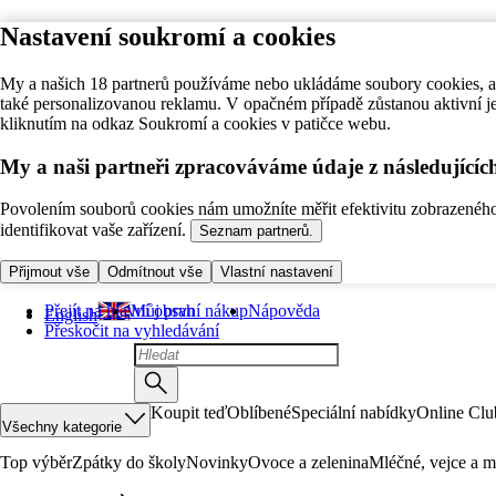
Nastavení soukromí a cookies
My a našich 18 partnerů používáme nebo ukládáme soubory cookies, ab
také personalizovanou reklamu. V opačném případě zůstanou aktivní j
kliknutím na odkaz Soukromí a cookies v patičce webu.
My a naši partneři zpracováváme údaje z následující
Povolením souborů cookies nám umožníte měřit efektivitu zobrazeného o
identifikovat vaše zařízení.
Seznam partnerů.
Přijmout vše
Odmítnout vše
Vlastní nastavení
Přejít na hlavní obsah
Můj první nákup
Nápověda
English
Přeskočit na vyhledávání
Koupit teď
Oblíbené
Speciální nabídky
Online Clu
Všechny kategorie
Top výběr
Zpátky do školy
Novinky
Ovoce a zelenina
Mléčné, vejce a m