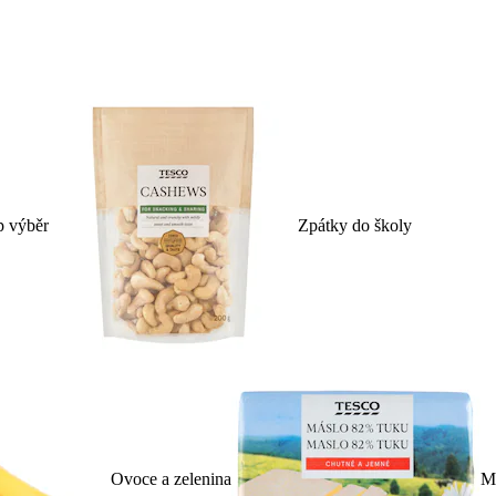
p výběr
Zpátky do školy
Ovoce a zelenina
Ml