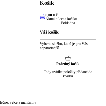
Košík
0,00 Kč
Aktuální cena košíku
0,00 Kč
Aktuální cena košíku
Pokladna
Váš košík
Vyberte službu, která je pro Vás
nejvhodnější
Prázdný košík
Tady uvidíte položky přidané do
košíku
éčné, vejce a margaríny