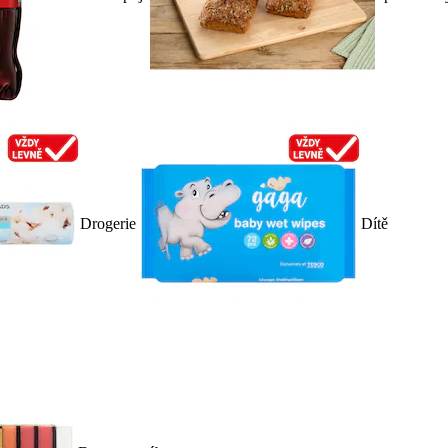
Drogerie
Dítě