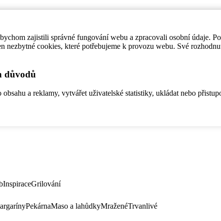
ychom zajistili správné fungování webu a zpracovali osobní údaje. P
en nezbytné cookies, které potřebujeme k provozu webu. Své rozhodnu
ch důvodů
bsahu a reklamy, vytvářet uživatelské statistiky, ukládat nebo přistup
b
Inspirace
Grilování
argaríny
Pekárna
Maso a lahůdky
Mražené
Trvanlivé