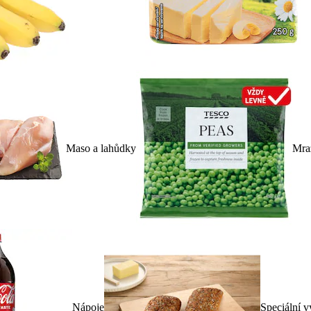
Maso a lahůdky
Mra
Nápoje
Speciální v