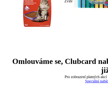
Zvíře
Omlouváme se, Clubcard nabíd
ji
Pro zobrazení platných akcí 
Speciální nabí