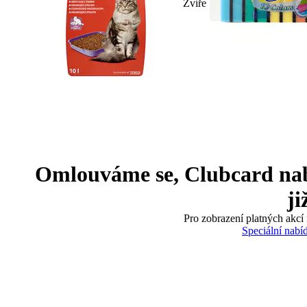
Zvíře
Omlouváme se, Clubcard nabíd
ji
Pro zobrazení platných akcí 
Speciální nabí