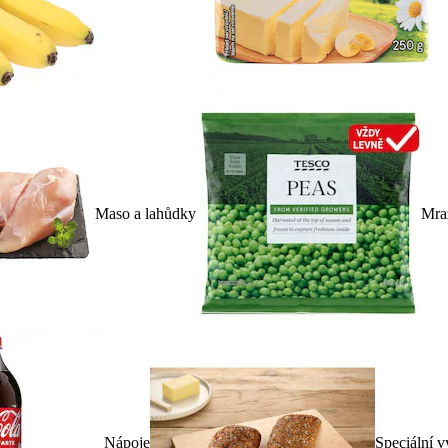
Maso a lahůdky
Mra
Nápoje
Speciální v