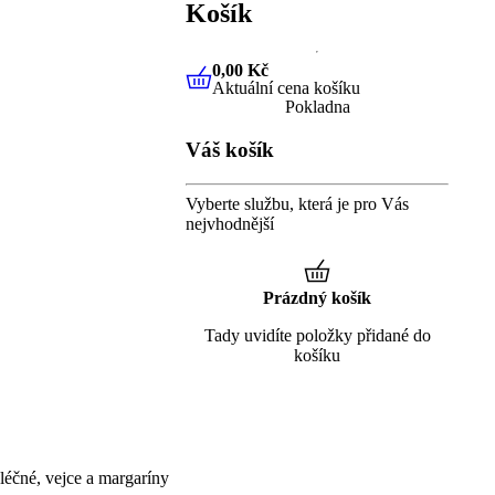
Košík
0,00 Kč
Aktuální cena košíku
0,00 Kč
Aktuální cena košíku
Pokladna
Váš košík
Vyberte službu, která je pro Vás
nejvhodnější
Prázdný košík
Tady uvidíte položky přidané do
košíku
éčné, vejce a margaríny