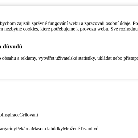
ychom zajistili správné fungování webu a zpracovali osobní údaje. P
en nezbytné cookies, které potřebujeme k provozu webu. Své rozhodnu
ch důvodů
bsahu a reklamy, vytvářet uživatelské statistiky, ukládat nebo přistup
b
Inspirace
Grilování
argaríny
Pekárna
Maso a lahůdky
Mražené
Trvanlivé