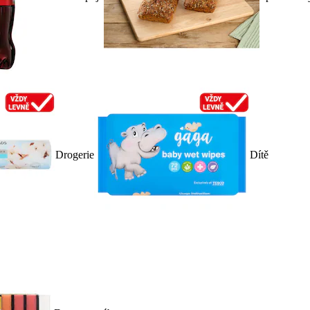
Drogerie
Dítě