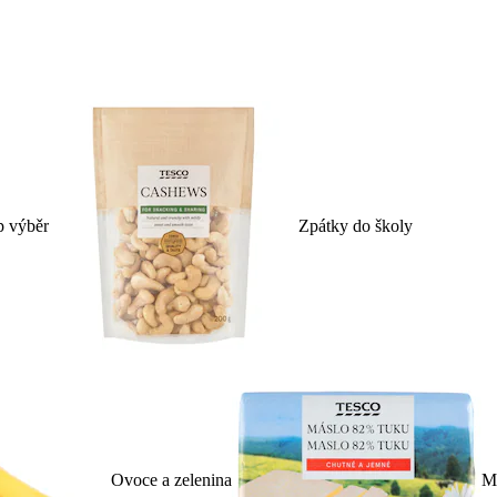
p výběr
Zpátky do školy
Ovoce a zelenina
Ml