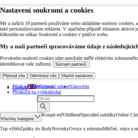
Nastavení soukromí a cookies
My a našich 18 partnerů používáme nebo ukládáme soubory cookies, ab
také personalizovanou reklamu. V opačném případě zůstanou aktivní j
kliknutím na odkaz Soukromí a cookies v patičce webu.
My a naši partneři zpracováváme údaje z následující
Povolením souborů cookies nám umožníte měřit efektivitu zobrazeného o
identifikovat vaše zařízení.
Seznam partnerů.
Přijmout vše
Odmítnout vše
Vlastní nastavení
Přejít na hlavní obsah
Můj první nákup
Nápověda
English
Přeskočit na vyhledávání
Koupit teď
Oblíbené
Speciální nabídky
Online Clu
Všechny kategorie
Top výběr
Zpátky do školy
Novinky
Ovoce a zelenina
Mléčné, vejce a m