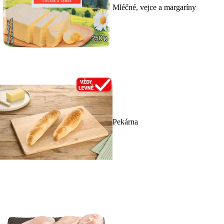
Mléčné, vejce a margaríny
Pekárna