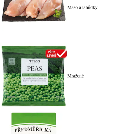
Maso a lahůdky
Mražené