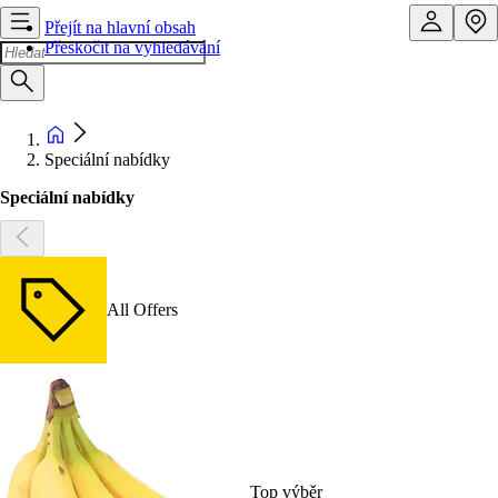
Přejít na hlavní obsah
Přeskočit na vyhledávání
Speciální nabídky
Speciální nabídky
All Offers
Top výběr