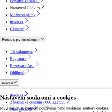
Poplatek za službu
Nastavení Cookies
Možnosti platby
itesco.cz
Clubcard
Pomoc s prvním nákupem
Jak nakupovat
Registrace
Rezervace času
Oblíbené
Kontakt
itesco.cz
Nastavení soukromí a cookies
Zákaznické centrum - 800 222 555
My a našich 18 partnerů používáme nebo ukládáme soubory cookies,
Naše obchody