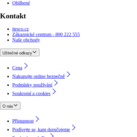
Oblíbené
Kontakt
itesco.cz
Zákaznické centrum - 800 222 555
Naše obchody
Užitečné odkazy
Cena
Nakupujte online bezpečně
Podmínky používání
Soukromí a cookies
O nás
Přístupnost
Podívejte se, kam doručujeme