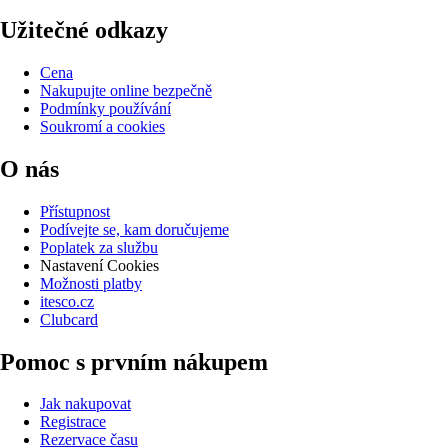
Užitečné odkazy
Cena
Nakupujte online bezpečně
Podmínky používání
Soukromí a cookies
O nás
Přístupnost
Podívejte se, kam doručujeme
Poplatek za službu
Nastavení Cookies
Možnosti platby
itesco.cz
Clubcard
Pomoc s prvním nákupem
Jak nakupovat
Registrace
Rezervace času