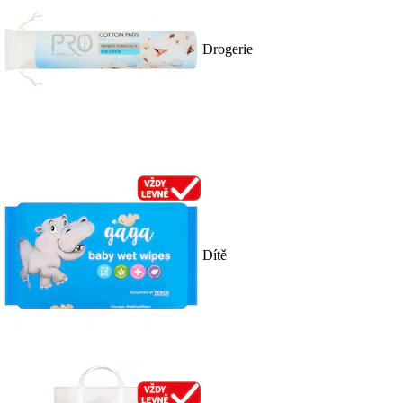
Drogerie
Dítě