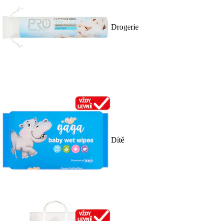
Drogerie
Dítě