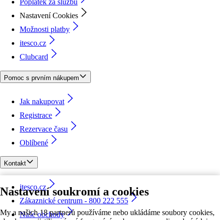
Poplatek za službu
Nastavení Cookies
Možnosti platby
itesco.cz
Clubcard
Pomoc s prvním nákupem
Jak nakupovat
Registrace
Rezervace času
Oblíbené
Kontakt
itesco.cz
Nastavení soukromí a cookies
Zákaznické centrum - 800 222 555
My a našich 18 partnerů používáme nebo ukládáme soubory cookies,
Naše obchody