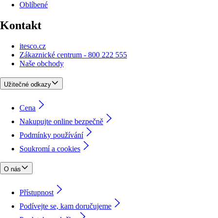
Oblíbené
Kontakt
itesco.cz
Zákaznické centrum - 800 222 555
Naše obchody
Užitečné odkazy
Cena
Nakupujte online bezpečně
Podmínky používání
Soukromí a cookies
O nás
Přístupnost
Podívejte se, kam doručujeme