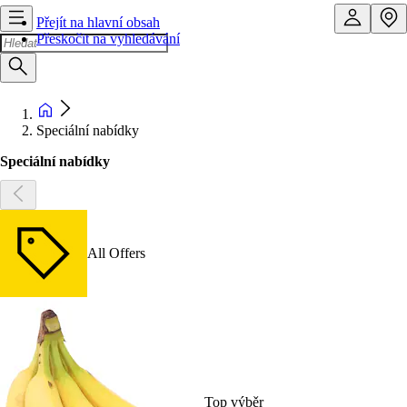
Přejít na hlavní obsah
Přeskočit na vyhledávání
Speciální nabídky
Speciální nabídky
All Offers
Top výběr