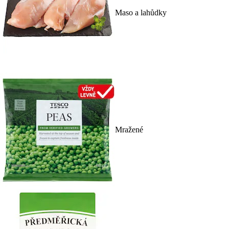
Maso a lahůdky
Mražené