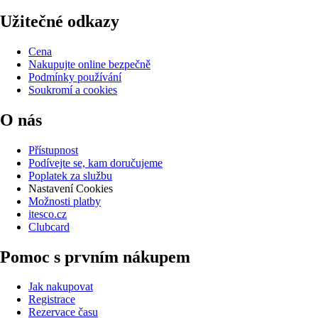
Užitečné odkazy
Cena
Nakupujte online bezpečně
Podmínky používání
Soukromí a cookies
O nás
Přístupnost
Podívejte se, kam doručujeme
Poplatek za službu
Nastavení Cookies
Možnosti platby
itesco.cz
Clubcard
Pomoc s prvním nákupem
Jak nakupovat
Registrace
Rezervace času