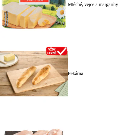
Mléčné, vejce a margaríny
Pekárna