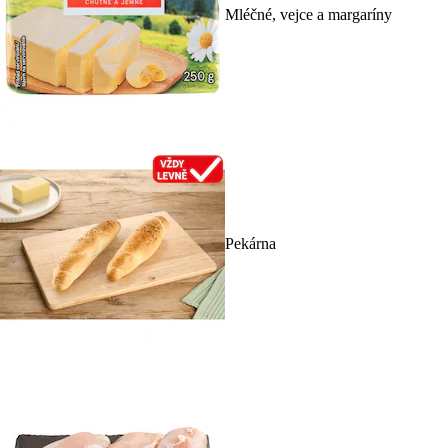
Mléčné, vejce a margaríny
Pekárna