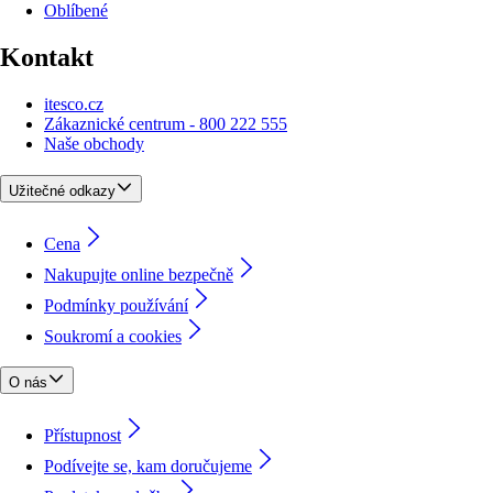
Oblíbené
Kontakt
itesco.cz
Zákaznické centrum - 800 222 555
Naše obchody
Užitečné odkazy
Cena
Nakupujte online bezpečně
Podmínky používání
Soukromí a cookies
O nás
Přístupnost
Podívejte se, kam doručujeme