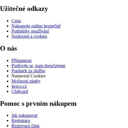
Užitečné odkazy
Cena
Nakupujte online bezpečně
Podmínky používání
Soukromí a cookies
O nás
Přístupnost
Podívejte se, kam doručujeme
Poplatek za službu
Nastavení Cookies
Možnosti platby
itesco.cz
Clubcard
Pomoc s prvním nákupem
Jak nakupovat
Registrace
Rezervace času