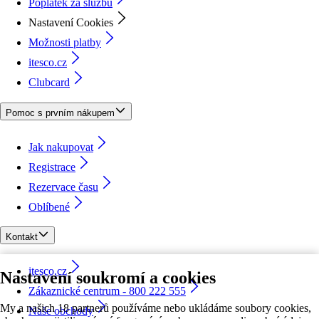
Poplatek za službu
Nastavení Cookies
Možnosti platby
itesco.cz
Clubcard
Pomoc s prvním nákupem
Jak nakupovat
Registrace
Rezervace času
Oblíbené
Kontakt
itesco.cz
Nastavení soukromí a cookies
Zákaznické centrum - 800 222 555
My a našich 18 partnerů používáme nebo ukládáme soubory cookies,
Naše obchody