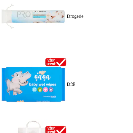
Drogerie
Dítě