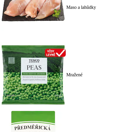
Maso a lahůdky
Mražené