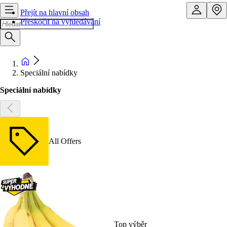
Přejít na hlavní obsah
Přeskočit na vyhledávání
Speciální nabídky
Speciální nabídky
All Offers
Top výběr