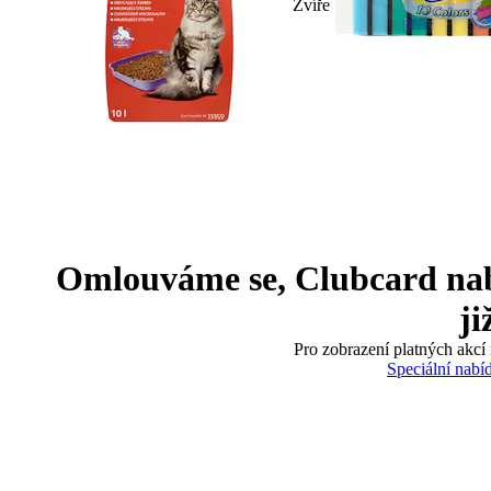
Zvíře
Omlouváme se, Clubcard nabíd
ji
Pro zobrazení platných akcí 
Speciální nabí