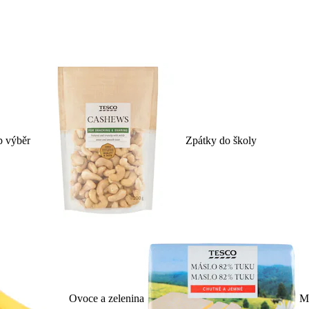
p výběr
Zpátky do školy
Ovoce a zelenina
Ml