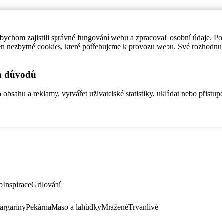
ychom zajistili správné fungování webu a zpracovali osobní údaje. P
en nezbytné cookies, které potřebujeme k provozu webu. Své rozhodnu
ch důvodů
bsahu a reklamy, vytvářet uživatelské statistiky, ukládat nebo přistup
b
Inspirace
Grilování
argaríny
Pekárna
Maso a lahůdky
Mražené
Trvanlivé