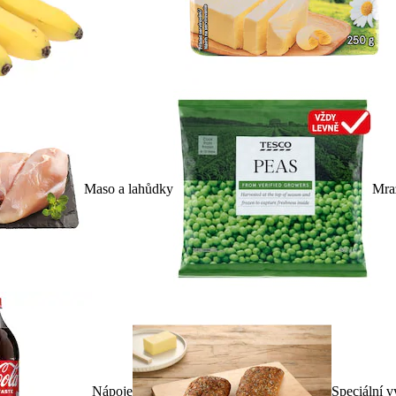
Maso a lahůdky
Mra
Nápoje
Speciální v