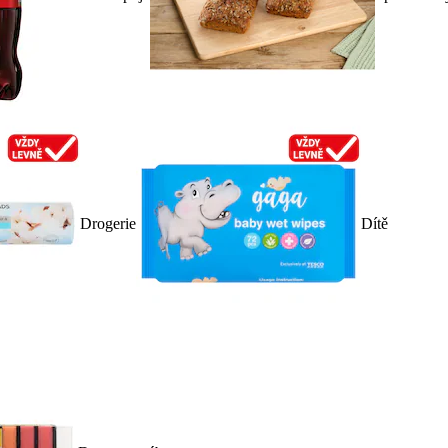
Drogerie
Dítě