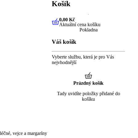
Košík
0,00 Kč
Aktuální cena košíku
0,00 Kč
Aktuální cena košíku
Pokladna
Váš košík
Vyberte službu, která je pro Vás
nejvhodnější
Prázdný košík
Tady uvidíte položky přidané do
košíku
éčné, vejce a margaríny