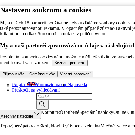
Nastavení soukromí a cookies
My a našich 18 partnerů používáme nebo ukládáme soubory cookies, ab
také personalizovanou reklamu. V opačném případě zůstanou aktivní j
kliknutím na odkaz Soukromí a cookies v patičce webu.
My a naši partneři zpracováváme údaje z následující
Povolením souborů cookies nám umožníte měřit efektivitu zobrazeného o
identifikovat vaše zařízení.
Seznam partnerů.
Přijmout vše
Odmítnout vše
Vlastní nastavení
Přejít na hlavní obsah
Můj první nákup
Nápověda
English
Přeskočit na vyhledávání
Koupit teď
Oblíbené
Speciální nabídky
Online Clu
Všechny kategorie
Top výběr
Zpátky do školy
Novinky
Ovoce a zelenina
Mléčné, vejce a m