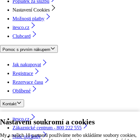
Poplatek za službu
Nastavení Cookies
Možnosti platby
itesco.cz
Clubcard
Pomoc s prvním nákupem
Jak nakupovat
Registrace
Rezervace času
Oblíbené
Kontakt
itesco.cz
Nastavení soukromí a cookies
Zákaznické centrum - 800 222 555
My a našich 18 partnerů používáme nebo ukládáme soubory cookies,
Naše obchody