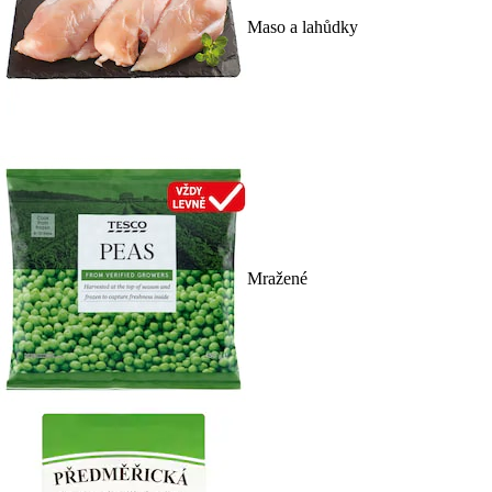
Maso a lahůdky
Mražené