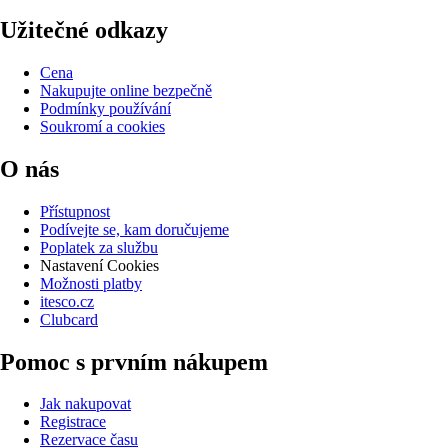
Užitečné odkazy
Cena
Nakupujte online bezpečně
Podmínky používání
Soukromí a cookies
O nás
Přístupnost
Podívejte se, kam doručujeme
Poplatek za službu
Nastavení Cookies
Možnosti platby
itesco.cz
Clubcard
Pomoc s prvním nákupem
Jak nakupovat
Registrace
Rezervace času