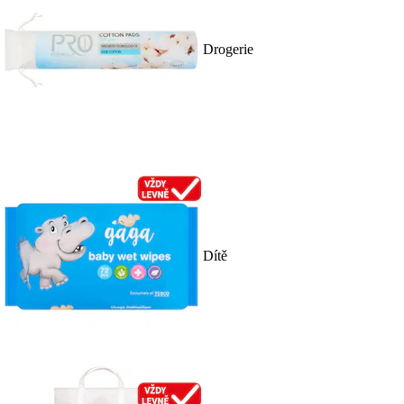
Drogerie
Dítě