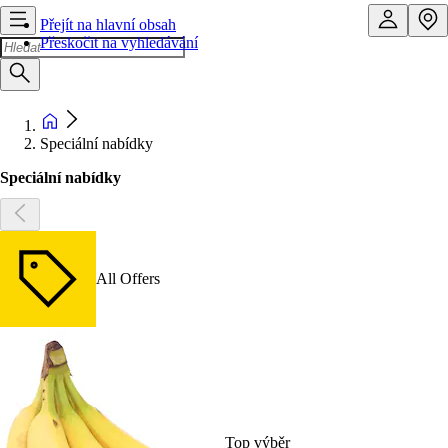
Přejít na hlavní obsah
Přeskočit na vyhledávání
Speciální nabídky
Speciální nabídky
All Offers
Top výběr