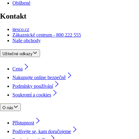
Oblíbené
Kontakt
itesco.cz
Zákaznické centrum - 800 222 555
Naše obchody
Užitečné odkazy
Cena
Nakupujte online bezpečně
Podmínky používání
Soukromí a cookies
O nás
Přístupnost
Podívejte se, kam doručujeme