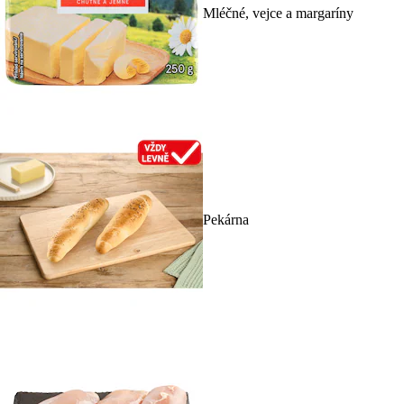
Mléčné, vejce a margaríny
Pekárna