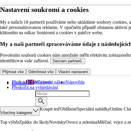
Nastavení soukromí a cookies
My a našich 18 partnerů používáme nebo ukládáme soubory cookies, ab
také personalizovanou reklamu. V opačném případě zůstanou aktivní j
kliknutím na odkaz Soukromí a cookies v patičce webu.
My a naši partneři zpracováváme údaje z následující
Povolením souborů cookies nám umožníte měřit efektivitu zobrazeného o
identifikovat vaše zařízení.
Seznam partnerů.
Přijmout vše
Odmítnout vše
Vlastní nastavení
Přejít na hlavní obsah
Můj první nákup
Nápověda
English
Přeskočit na vyhledávání
Koupit teď
Oblíbené
Speciální nabídky
Online Clu
Všechny kategorie
Top výběr
Zpátky do školy
Novinky
Ovoce a zelenina
Mléčné, vejce a m