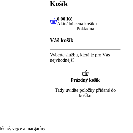
Košík
0,00 Kč
Aktuální cena košíku
0,00 Kč
Aktuální cena košíku
Pokladna
Váš košík
Vyberte službu, která je pro Vás
nejvhodnější
Prázdný košík
Tady uvidíte položky přidané do
košíku
éčné, vejce a margaríny