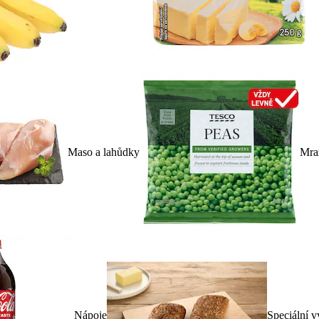
Maso a lahůdky
Mra
Nápoje
Speciální v