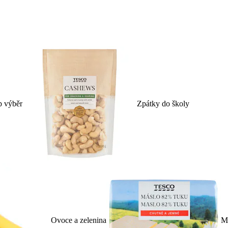
p výběr
Zpátky do školy
Ovoce a zelenina
Ml