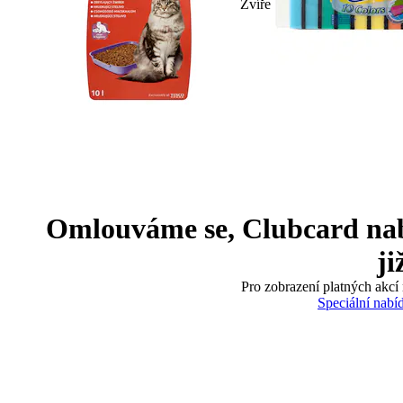
Zvíře
Omlouváme se, Clubcard nabíd
ji
Pro zobrazení platných akcí 
Speciální nabí