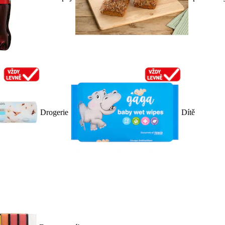
Drogerie
Dítě