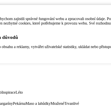
ychom zajistili správné fungování webu a zpracovali osobní údaje. P
en nezbytné cookies, které potřebujeme k provozu webu. Své rozhodnu
ch důvodů
bsahu a reklamy, vytvářet uživatelské statistiky, ukládat nebo přistup
b
Inspirace
Léto
argaríny
Pekárna
Maso a lahůdky
Mražené
Trvanlivé