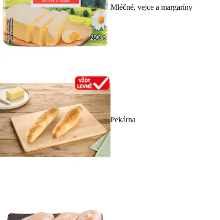
Mléčné, vejce a margaríny
Pekárna