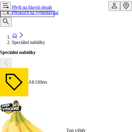
Přejít na hlavní obsah
Přeskočit na vyhledávání
Speciální nabídky
Speciální nabídky
All Offers
Top výběr