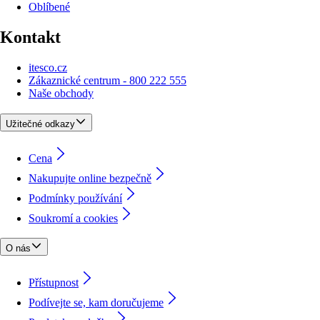
Oblíbené
Kontakt
itesco.cz
Zákaznické centrum - 800 222 555
Naše obchody
Užitečné odkazy
Cena
Nakupujte online bezpečně
Podmínky používání
Soukromí a cookies
O nás
Přístupnost
Podívejte se, kam doručujeme