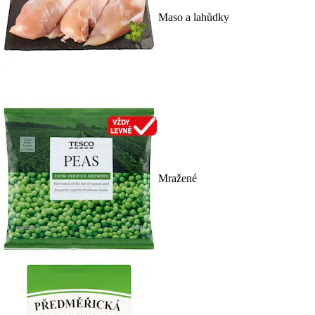
Maso a lahůdky
Mražené