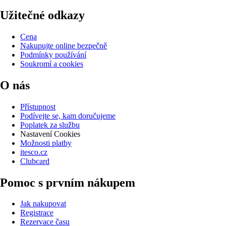
Užitečné odkazy
Cena
Nakupujte online bezpečně
Podmínky používání
Soukromí a cookies
O nás
Přístupnost
Podívejte se, kam doručujeme
Poplatek za službu
Nastavení Cookies
Možnosti platby
itesco.cz
Clubcard
Pomoc s prvním nákupem
Jak nakupovat
Registrace
Rezervace času