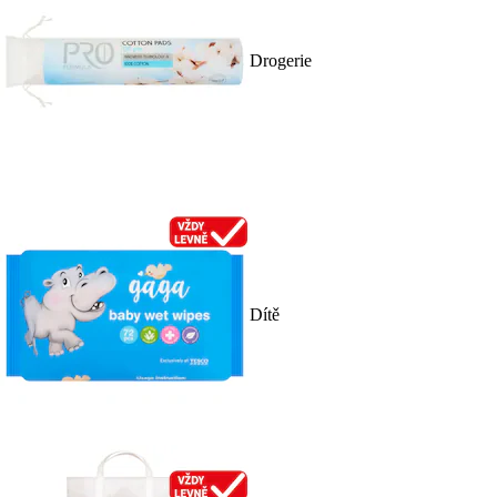
Drogerie
Dítě