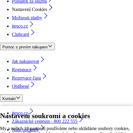
Poplatek za službu
Nastavení Cookies
Možnosti platby
itesco.cz
Clubcard
Pomoc s prvním nákupem
Jak nakupovat
Registrace
Rezervace času
Oblíbené
Kontakt
itesco.cz
Nastavení soukromí a cookies
Zákaznické centrum - 800 222 555
My a našich 18 partnerů používáme nebo ukládáme soubory cookies,
Naše obchody