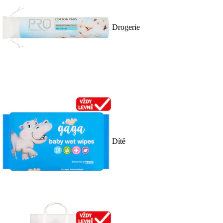
Drogerie
Dítě