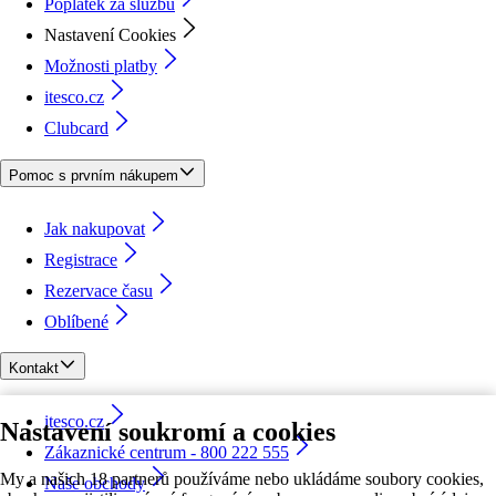
Poplatek za službu
Nastavení Cookies
Možnosti platby
itesco.cz
Clubcard
Pomoc s prvním nákupem
Jak nakupovat
Registrace
Rezervace času
Oblíbené
Kontakt
itesco.cz
Nastavení soukromí a cookies
Zákaznické centrum - 800 222 555
My a našich 18 partnerů používáme nebo ukládáme soubory cookies,
Naše obchody