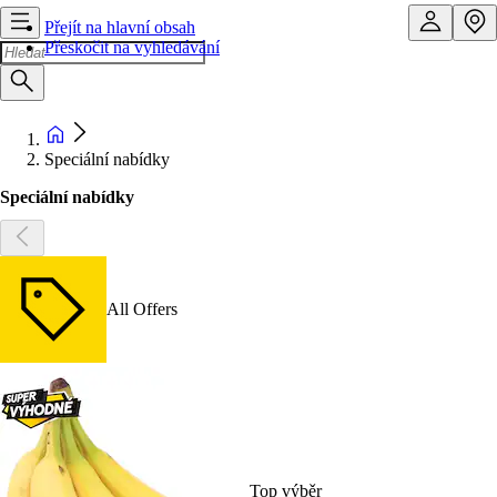
Přejít na hlavní obsah
Přeskočit na vyhledávání
Speciální nabídky
Speciální nabídky
All Offers
Top výběr