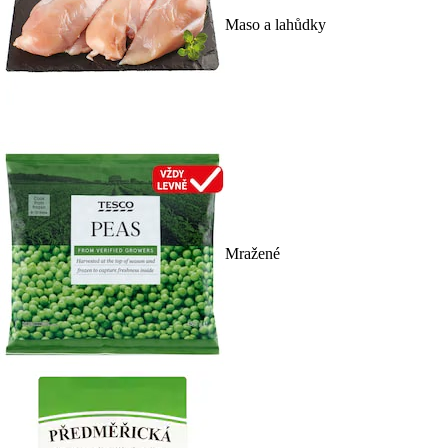
Maso a lahůdky
Mražené