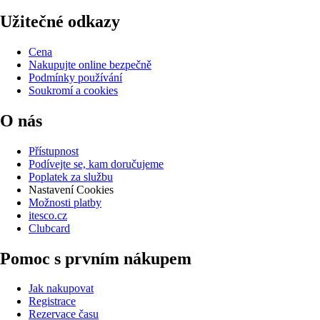
Užitečné odkazy
Cena
Nakupujte online bezpečně
Podmínky používání
Soukromí a cookies
O nás
Přístupnost
Podívejte se, kam doručujeme
Poplatek za službu
Nastavení Cookies
Možnosti platby
itesco.cz
Clubcard
Pomoc s prvním nákupem
Jak nakupovat
Registrace
Rezervace času