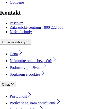
Oblíbené
Kontakt
itesco.cz
Zákaznické centrum - 800 222 555
Naše obchody
Užitečné odkazy
Cena
Nakupujte online bezpečně
Podmínky používání
Soukromí a cookies
O nás
Přístupnost
Podívejte se, kam doručujeme