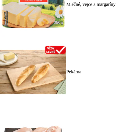
Mléčné, vejce a margaríny
Pekárna