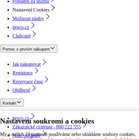
Poplatek za službu
Nastavení Cookies
Možnosti platby
itesco.cz
Clubcard
Pomoc s prvním nákupem
Jak nakupovat
Registrace
Rezervace času
Oblíbené
Kontakt
itesco.cz
Nastavení soukromí a cookies
Zákaznické centrum - 800 222 555
My a našich 18 partnerů používáme nebo ukládáme soubory cookies,
Naše obchody