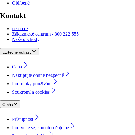
Oblíbené
Kontakt
itesco.cz
Zákaznické centrum - 800 222 555
Naše obchody
Užitečné odkazy
Cena
Nakupujte online bezpečně
Podmínky používání
Soukromí a cookies
O nás
Přístupnost
Podívejte se, kam doručujeme