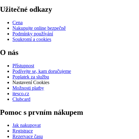
Užitečné odkazy
Cena
Nakupujte online bezpečně
Podmínky používání
Soukromí a cookies
O nás
Přístupnost
Podívejte se, kam doručujeme
Poplatek za službu
Nastavení Cookies
Možnosti platby
itesco.cz
Clubcard
Pomoc s prvním nákupem
Jak nakupovat
Registrace
Rezervace času