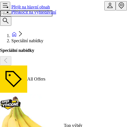
Přejít na hlavní obsah
Přeskočit na vyhledávání
Speciální nabídky
Speciální nabídky
All Offers
Top výběr