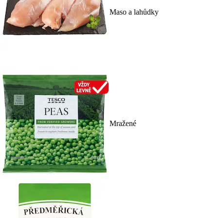
Maso a lahůdky
Mražené