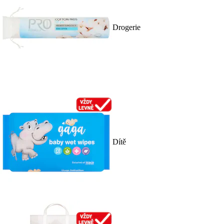
Drogerie
Dítě