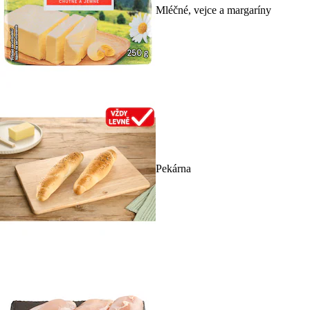
Mléčné, vejce a margaríny
Pekárna