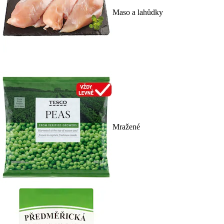
Maso a lahůdky
Mražené