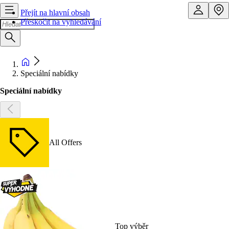
Přejít na hlavní obsah
Přeskočit na vyhledávání
Speciální nabídky
Speciální nabídky
All Offers
Top výběr