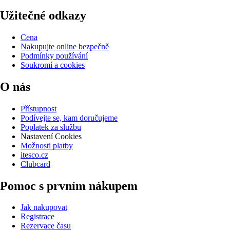
Užitečné odkazy
Cena
Nakupujte online bezpečně
Podmínky používání
Soukromí a cookies
O nás
Přístupnost
Podívejte se, kam doručujeme
Poplatek za službu
Nastavení Cookies
Možnosti platby
itesco.cz
Clubcard
Pomoc s prvním nákupem
Jak nakupovat
Registrace
Rezervace času