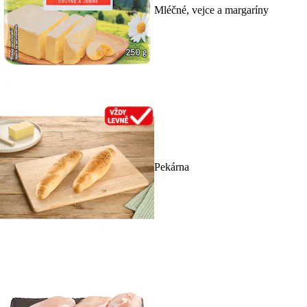
Mléčné, vejce a margaríny
Pekárna