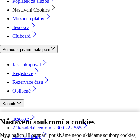
Poplatek za službu
Nastavení Cookies
Možnosti platby
itesco.cz
Clubcard
Pomoc s prvním nákupem
Jak nakupovat
Registrace
Rezervace času
Oblíbené
Kontakt
itesco.cz
Nastavení soukromí a cookies
Zákaznické centrum - 800 222 555
My a našich 18 partnerů používáme nebo ukládáme soubory cookies,
Naše obchody