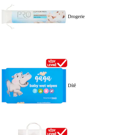
Drogerie
Dítě