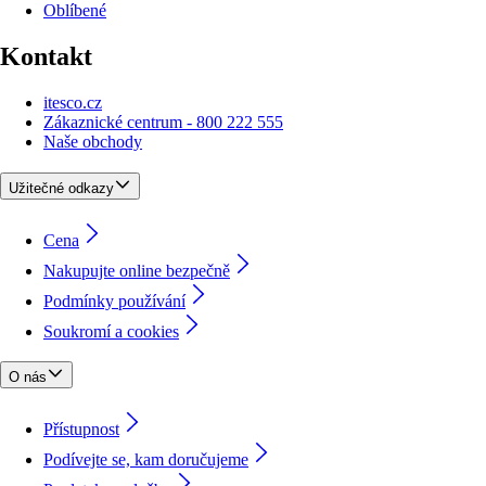
Oblíbené
Kontakt
itesco.cz
Zákaznické centrum - 800 222 555
Naše obchody
Užitečné odkazy
Cena
Nakupujte online bezpečně
Podmínky používání
Soukromí a cookies
O nás
Přístupnost
Podívejte se, kam doručujeme