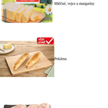
Mléčné, vejce a margaríny
Pekárna