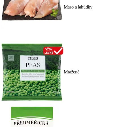
Maso a lahůdky
Mražené