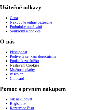
Užitečné odkazy
Cena
Nakupujte online bezpečně
Podmínky používání
Soukromí a cookies
O nás
Přístupnost
Podívejte se, kam doručujeme
Poplatek za službu
Nastavení Cookies
Možnosti platby
itesco.cz
Clubcard
Pomoc s prvním nákupem
Jak nakupovat
Registrace
Rezervace času