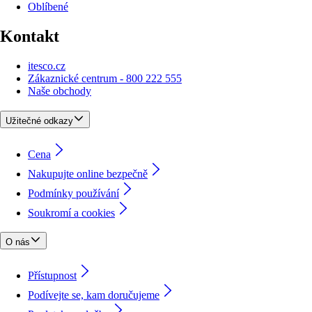
Oblíbené
Kontakt
itesco.cz
Zákaznické centrum - 800 222 555
Naše obchody
Užitečné odkazy
Cena
Nakupujte online bezpečně
Podmínky používání
Soukromí a cookies
O nás
Přístupnost
Podívejte se, kam doručujeme