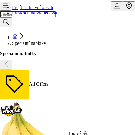
Přejít na hlavní obsah
Přeskočit na vyhledávání
Speciální nabídky
Speciální nabídky
All Offers
Top výběr