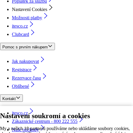
Poplatek za službu
Nastavení Cookies
Možnosti platby
itesco.cz
Clubcard
Pomoc s prvním nákupem
Jak nakupovat
Registrace
Rezervace času
Oblíbené
Kontakt
itesco.cz
Nastavení soukromí a cookies
Zákaznické centrum - 800 222 555
My a našich 18 partnerů používáme nebo ukládáme soubory cookies,
Naše obchody