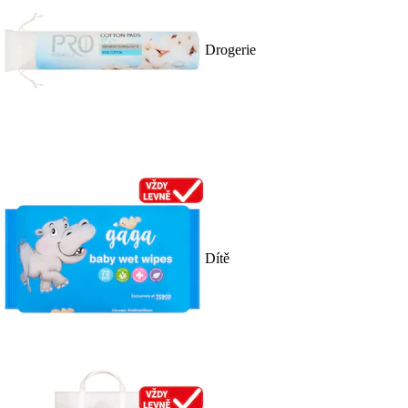
Drogerie
Dítě