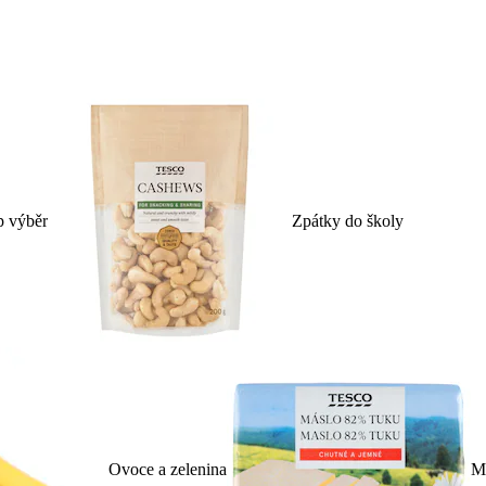
p výběr
Zpátky do školy
Ovoce a zelenina
Ml