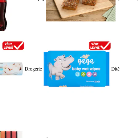
Drogerie
Dítě