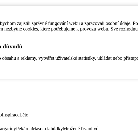
ychom zajistili správné fungování webu a zpracovali osobní údaje. P
en nezbytné cookies, které potřebujeme k provozu webu. Své rozhodnu
ch důvodů
bsahu a reklamy, vytvářet uživatelské statistiky, ukládat nebo přistup
b
Inspirace
Léto
argaríny
Pekárna
Maso a lahůdky
Mražené
Trvanlivé