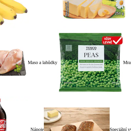
Maso a lahůdky
Mra
Nápoje
Speciální v