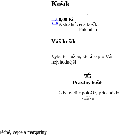
Košík
0,00 Kč
Aktuální cena košíku
0,00 Kč
Aktuální cena košíku
Pokladna
Váš košík
Vyberte službu, která je pro Vás
nejvhodnější
Prázdný košík
Tady uvidíte položky přidané do
košíku
éčné, vejce a margaríny