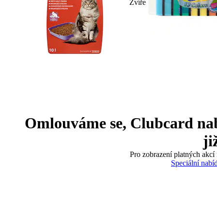
Zvíře
Omlouváme se, Clubcard nabíd
ji
Pro zobrazení platných akcí 
Speciální nabí