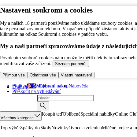
Nastavení soukromí a cookies
My a našich 18 partnerů používáme nebo ukládáme soubory cookies, ab
také personalizovanou reklamu. V opačném případě zůstanou aktivní j
kliknutím na odkaz Soukromí a cookies v patičce webu.
My a naši partneři zpracováváme údaje z následující
Povolením souborů cookies nám umožníte měřit efektivitu zobrazeného o
identifikovat vaše zařízení.
Seznam partnerů.
Přijmout vše
Odmítnout vše
Vlastní nastavení
Přejít na hlavní obsah
Můj první nákup
Nápověda
English
Přeskočit na vyhledávání
Koupit teď
Oblíbené
Speciální nabídky
Online Clu
Všechny kategorie
Top výběr
Zpátky do školy
Novinky
Ovoce a zelenina
Mléčné, vejce a m