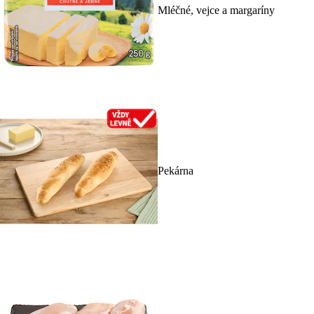
Mléčné, vejce a margaríny
Pekárna