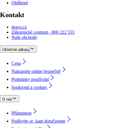
Oblíbené
Kontakt
itesco.cz
Zákaznické centrum - 800 222 555
Naše obchody
Užitečné odkazy
Cena
Nakupujte online bezpečně
Podmínky používání
Soukromí a cookies
O nás
Přístupnost
Podívejte se, kam doručujeme