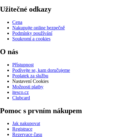
Užitečné odkazy
Cena
Nakupujte online bezpečně
Podmínky používání
Soukromí a cookies
O nás
Přístupnost
Podívejte se, kam doručujeme
Poplatek za službu
Nastavení Cookies
Možnosti platby
itesco.cz
Clubcard
Pomoc s prvním nákupem
Jak nakupovat
Registrace
Rezervace času