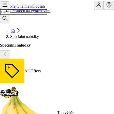
Přejít na hlavní obsah
Přeskočit na vyhledávání
Speciální nabídky
Speciální nabídky
All Offers
Top výběr