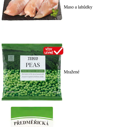
Maso a lahůdky
Mražené