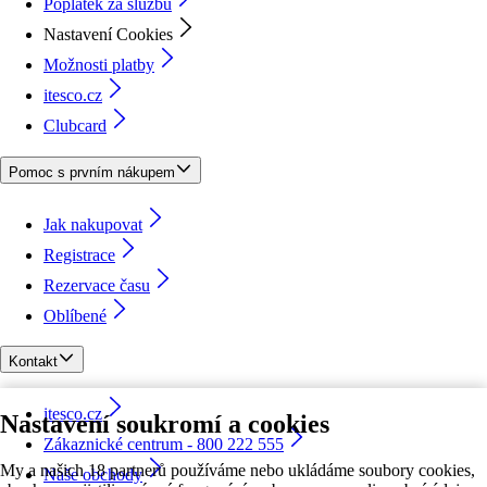
Poplatek za službu
Nastavení Cookies
Možnosti platby
itesco.cz
Clubcard
Pomoc s prvním nákupem
Jak nakupovat
Registrace
Rezervace času
Oblíbené
Kontakt
itesco.cz
Nastavení soukromí a cookies
Zákaznické centrum - 800 222 555
My a našich 18 partnerů používáme nebo ukládáme soubory cookies,
Naše obchody