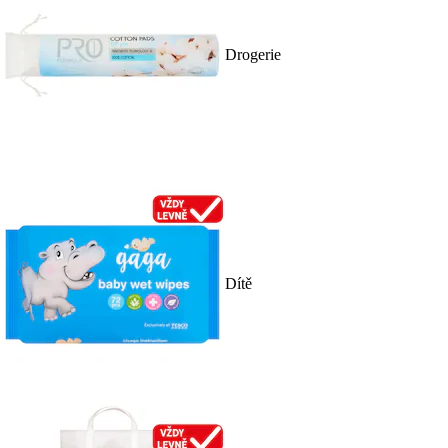
Drogerie
Dítě